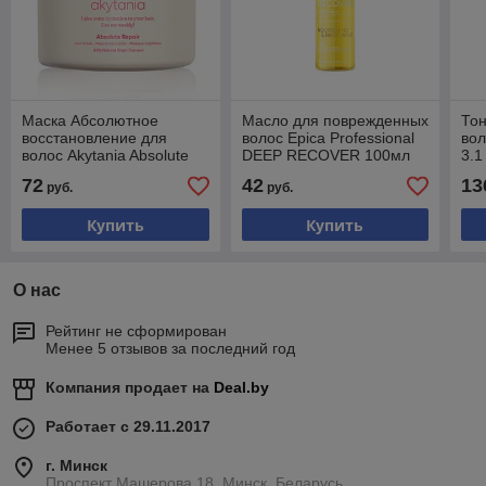
Маска Абсолютное
Масло для поврежденных
Тон
восстановление для
волос Epica Professional
вол
волос Akytania Absolute
DEEP RECOVER 100мл
3.1
Repair Hair Mask 250мл
72
42
13
руб.
руб.
Купить
Купить
О нас
Рейтинг не сформирован
Менее 5 отзывов за последний год
Компания продает на
Deal.by
Работает с 29.11.2017
г. Минск
Проспект Машерова,18, Минск, Беларусь