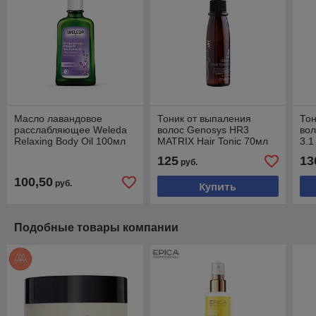
Масло лавандовое
Тоник от выпаления
Тон
расслабляющее Weleda
волос Genosys HR3
вол
Relaxing Body Oil 100мл
MATRIX Hair Tonic 70мл
3.1
125
13
руб.
100,50
руб.
Купить
Подобные товары компании