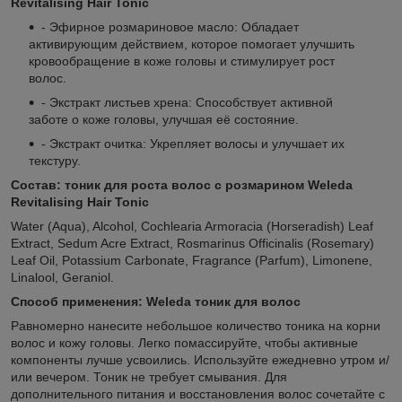
Revitalising Hair Tonic
- Эфирное розмариновое масло: Обладает
активирующим действием, которое помогает улучшить
кровообращение в коже головы и стимулирует рост
волос.
- Экстракт листьев хрена: Способствует активной
заботе о коже головы, улучшая её состояние.
- Экстракт очитка: Укрепляет волосы и улучшает их
текстуру.
Состав: тоник для роста волос с розмарином Weleda
Revitalising Hair Tonic
Water (Aqua), Alcohol, Cochlearia Armoracia (Horseradish) Leaf
Extract, Sedum Acre Extract, Rosmarinus Officinalis (Rosemary)
Leaf Oil, Potassium Carbonate, Fragrance (Parfum), Limonene,
Linalool, Geraniol.
Способ применения: Weleda тоник для волос
Равномерно нанесите небольшое количество тоника на корни
волос и кожу головы. Легко помассируйте, чтобы активные
компоненты лучше усвоились. Используйте ежедневно утром и/
или вечером. Тоник не требует смывания. Для
дополнительного питания и восстановления волос сочетайте с