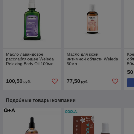
Масло лавандовое
Масло для кожи
Кре
расслабляющее Weleda
интимной области Weleda
об
Relaxing Body Oil 100мл
50мл
50
50
100,50
77,50
руб.
руб.
Подобные товары компании