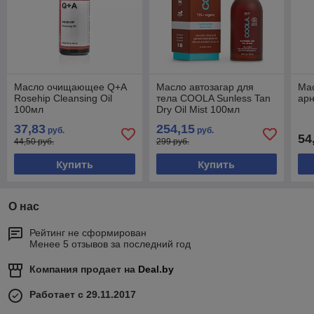
Масло очищающее Q+A
Масло автозагар для
Ма
Rosehip Cleansing Oil
тела COOLA Sunless Tan
арн
100мл
Dry Oil Mist 100мл
37,83
254,15
руб.
руб.
54
44,50 руб.
299 руб.
Купить
Купить
О нас
Рейтинг не сформирован
Менее 5 отзывов за последний год
Компания продает на
Deal.by
Работает с 29.11.2017