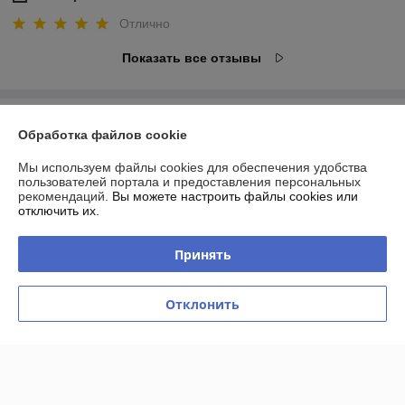
Отлично
Показать все отзывы
О нас
Обработка файлов cookie
Контакты
Мы используем файлы cookies для обеспечения удобства
пользователей портала и предоставления персональных
рекомендаций.
Вы можете настроить файлы cookies или
Доставка и оплата
отключить их.
График работы
Принять
Полная версия сайта
Отклонить
Политика обработки cookies
Сайт создан на платформе Deal.by