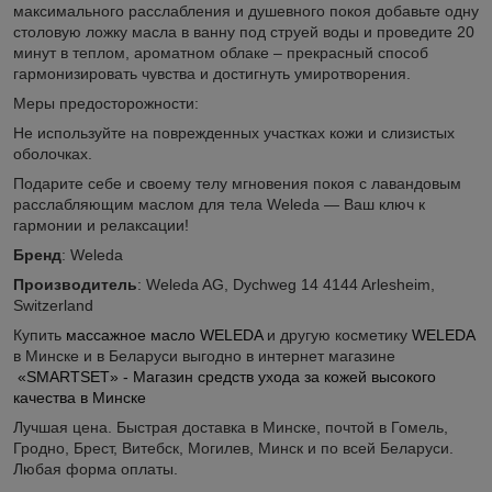
максимального расслабления и душевного покоя добавьте одну
столовую ложку масла в ванну под струей воды и проведите 20
минут в теплом, ароматном облаке – прекрасный способ
гармонизировать чувства и достигнуть умиротворения.
Меры предосторожности:
Не используйте на поврежденных участках кожи и слизистых
оболочках.
Подарите себе и своему телу мгновения покоя с лавандовым
расслабляющим маслом для тела Weleda — Ваш ключ к
гармонии и релаксации!
Бренд
: Weleda
Производитель
: Weleda AG, Dychweg 14 4144 Arlesheim,
Switzerland
Купить
массажное масло WELEDA
и другую косметику
WELEDA
в Минске и в Беларуси выгодно в интернет магазине
«SMARTSET» - Магазин средств ухода за кожей высокого
качества в Минске
Лучшая цена. Быстрая доставка в Минске, почтой в Гомель,
Гродно, Брест, Витебск, Могилев, Минск и по всей Беларуси.
Любая форма оплаты.