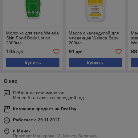
Молочко для тела Weleda
Масло с календулой для
Ма
Skin Food Body Lotion
младенцев Weleda Baby
жи
2000мл
200мл
Wel
105
91
88
руб.
руб.
Купить
Купить
О нас
Рейтинг не сформирован
Менее 5 отзывов за последний год
Компания продает на
Deal.by
Работает с 29.11.2017
г. Минск
Проспект Машерова,18, Минск, Беларусь