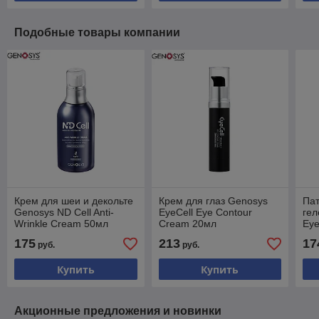
Подобные товары компании
Крем для шеи и декольте
Крем для глаз Genosys
Па
Genosys ND Cell Anti-
EyeCell Eye Contour
гел
Wrinkle Cream 50мл
Cream 20мл
Eye
60
175
213
17
руб.
руб.
Купить
Купить
Акционные предложения и новинки