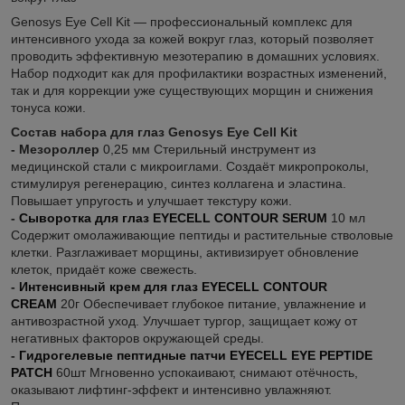
Genosys Eye Cell Kit — профессиональный комплекс для
интенсивного ухода за кожей вокруг глаз, который позволяет
проводить эффективную мезотерапию в домашних условиях.
Набор подходит как для профилактики возрастных изменений,
так и для коррекции уже существующих морщин и снижения
тонуса кожи.
Состав набора для глаз Genosys Eye Cell Kit
- Мезороллер
0,25 мм Стерильный инструмент из
медицинской стали с микроиглами. Создаёт микропроколы,
стимулируя регенерацию, синтез коллагена и эластина.
Повышает упругость и улучшает текстуру кожи.
-
Сыворотка для глаз EYECELL CONTOUR SERUM
10 мл
Содержит омолаживающие пептиды и растительные стволовые
клетки. Разглаживает морщины, активизирует обновление
клеток, придаёт коже свежесть.
-
Интенсивный крем для глаз EYECELL CONTOUR
CREAM
20г Обеспечивает глубокое питание, увлажнение и
антивозрастной уход. Улучшает тургор, защищает кожу от
негативных факторов окружающей среды.
-
Гидрогелевые пептидные патчи EYECELL EYE PEPTIDE
PATCH
60шт Мгновенно успокаивают, снимают отёчность,
оказывают лифтинг-эффект и интенсивно увлажняют.