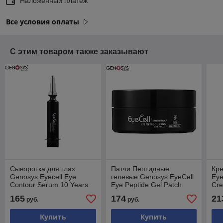
Наложенный платеж
Все условия оплаты
С этим товаром также заказывают
Сыворотка для глаз
Патчи Пептидные
Кре
Genosys Eyecell Eye
гелевые Genosys EyeCell
Eye
Contour Serum 10 Years
Eye Peptide Gel Patch
Cr
Back 10мл
60шт
165
174
21
руб.
руб.
Купить
Купить