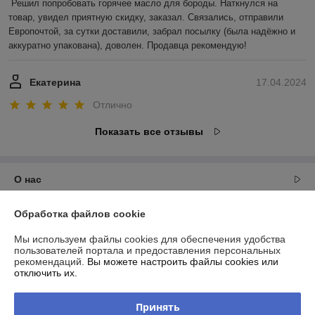
Решил попробовать горячее масло для бороды. Наткнулся на 
товар, увидел приятную скидку, заказал. Связались, отправили 
Европочтой, за сутки доставили, забрал посылку (была надёжно и 
аккуратно упакована), доволен. Продавца рекомендую!
Екатерина
17.04.2024
Отлично
Показать все отзывы
О нас
Контакты
Обработка файлов cookie
Мы используем файлы cookies для обеспечения удобства
Доставка и оплата
пользователей портала и предоставления персональных
рекомендаций.
Вы можете настроить файлы cookies или
отключить их.
График работы
Принять
Полная версия сайта