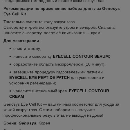
Поддерживают молодость и сияние кожи вокруг глаз.
Рекомендации по применению набора для глаз Genosys
Eye Cell Kit
Тщательно очистите кожу вокруг глаз.
Сыворотку и крем используйте утром и вечером. Сначала
наносите сыворотку, после её впитывания — крем.
Для мезотерапии
:
очистите кожу;
нанесите сыворотку
EYECELL CONTOUR SERUM
;
обработайте область мезороллером (10 минут);
завершите процедуру гидрогелевыми патчами
EYECELL EYE PEPTIDE PATCH
для успокоения и
ускорения регенерации;
нанесите интенсивный крем
EYECELL CONTOUR
CREAM
Genosys Eye Cell Kit — ваш личный косметолог для ухода за
кожей вокруг глаз. С этим набором вы получите
профессиональные результаты, не выходя из дома!
Бренд
:
Genosys
, Корея