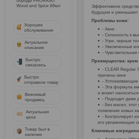
бороды PRORASO
Wood and Spice 68мл
Эффективное средство
будущем и уменьшает 
Проблемы кожи:
Хорошее
- Акне
обслуживание
- Склонность к в
- Угри, черные т
Актуальное
- Увеличенные ил
описание
- Чувствительная
Быстро
Преимущества: крем о
связались
- CLEAR Regular S
причины акне
Быстро
- Успокаивающие 
отправили товар
- Эта формула им
и может наноситься
Вежливый
- Подходит даже д
продавец
- Без масел, это
появление новых как
Актуальная
- Контролирует и
цена
его увлажняющие с
Товар был в
Ключевые ингредиенты:
наличии