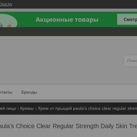
Deal.by
нтакты
Бренды
жей лица
Кремы
Крем от прыщей paula’s choice clear regular stren
la’s Choice Clear Regular Strength Daily Skin T