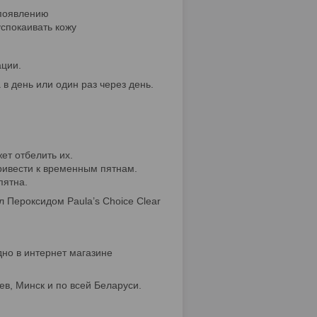
 появлению
успокаивать кожу
ации.
в день или один раз через день.
.
ет отбелить их.
привести к временным пятнам.
пятна.
 Пероксидом Paula’s Choice Clear
дно в интернет магазине
ев, Минск и по всей Беларуси.