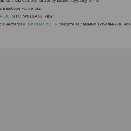
ициальном сайте smartset.by можно круглосуточно.
ь в выборе косметики.
3-500
МТС WhatsApp Viber
с в инстаграм
smartset_by
и следите за самыми актуальными нов