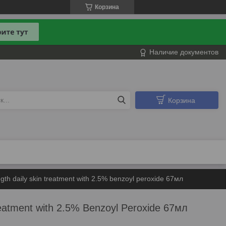
Корзина
Наличие документов
Корзина
gth daily skin treatment with 2.5% benzoyl peroxide 67мл
reatment with 2.5% Benzoyl Peroxide 67мл