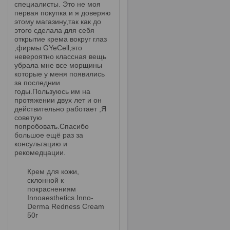
специалисты. Это не моя
первая покупка и я доверяю
этому магазину,так как до
этого сделала для себя
открытие крема вокруг глаз
,фирмы GYeCell,это
невероятно классная вещь
убрала мне все морщины
которые у меня появились
за последнии
годы.Пользуюсь им на
протяжении двух лет и он
действительно работает ,Я
советую
попробовать.Спасибо
большое ещё раз за
консультацию и
рекомедцации.
Крем для кожи,
склонной к
покраснениям
Innoaesthetics Inno-
Derma Redness Cream
50г