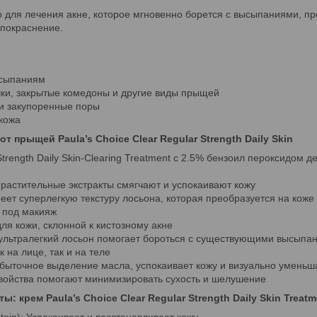
 для лечения акне, которое мгновенно борется с высыпаниями, пр
покраснение.
ысыпаниям
очки, закрытые комедоны и другие виды прыщей
и закупоренные поры
 кожа
т прыщей Paula’s Choice Clear Regular Strength Daily Skin
trength Daily Skin-Clearing Treatment с 2.5% бензоил пероксидом д
растительные экстракты смягчают и успокаивают кожу
еет суперлегкую текстуру лосьона, которая преобразуется на кож
 под макияж
ля кожи, склонной к кистозному акне
т ультралегкий лосьон помогает бороться с существующими высып
 на лице, так и на теле
збыточное выделение масла, успокаивает кожу и визуально уменьша
войства помогают минимизировать сухость и шелушение
 крем Paula’s Choice Clear Regular Strength Daily Skin Treatm