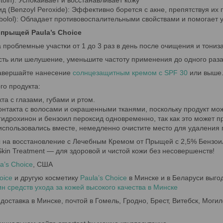
ntoin): Успокаивает и восстанавливает кожу
ид (Benzoyl Peroxide): Эффективно борется с акне, препятствуя их
abolol): Обладает противовоспалительными свойствами и помогает 
 прыщей Paula’s Choice
а проблемные участки от 1 до 3 раз в день после очищения и тониз
ость или шелушение, уменьшите частоту применения до одного раза 
завершайте нанесение
солнцезащитным кремом с SPF 30
или выше
го продукта:
кта с глазами, губами и ртом.
контакта с волосами и окрашенными тканями, поскольку продукт мож
 гидрохинон и бензоил пероксид одновременно, так как это может 
использовались вместе, немедленно очистите место для удаления 
 на восстановление с Лечебным Кремом от Прыщей с 2,5% Бензоил
 Skin Treatment — для здоровой и чистой кожи без несовершенств!
a’s Choice
, США
oice
и другую косметику
Paula’s Choice
в Минске и в Беларуси выго
 средств ухода за кожей высокого качества в Минске
доставка в Минске, почтой в Гомель, Гродно, Брест, Витебск, Могил