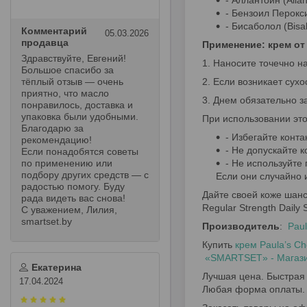
- Аллантоин (Alla
- Бензоил Перокс
- Бисаболол (Bis
Комментарий
05.03.2026
продавца
Применение: крем от
Здравствуйте, Евгений!
1. Наносите точечно н
Большое спасибо за
тёплый отзыв — очень
2. Если возникает сух
приятно, что масло
3. Днем обязательно 
понравилось, доставка и
упаковка были удобными.
При использовании это
Благодарю за
- Избегайте конта
рекомендацию!
- Не допускайте 
Если понадобятся советы
по применению или
- Не используйте
подбору других средств — с
Если они случайно 
радостью помогу. Буду
Дайте своей коже шанс
рада видеть вас снова!
Regular Strength Daily
С уважением, Лилия,
smartset.by
Производитель
:
Paul
Купить
крем Paula’s Ch
«SMARTSET» - Магазин
Екатерина
Лучшая цена. Быстрая 
17.04.2024
Любая форма оплаты.