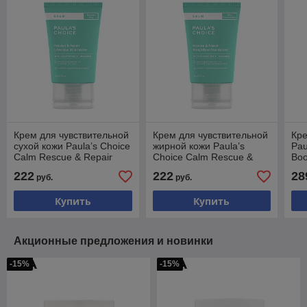
Крем для чувствительной
Крем для чувствительной
Кре
сухой кожи Paula’s Choice
жирной кожи Paula’s
Pau
Calm Rescue & Repair
Choice Calm Rescue &
Boo
Intensive Moisturizer 60мл
Repair Weightless
222
222
28
руб.
руб.
Moisturizer 60мл
Купить
Купить
Акционные предложения и новинки
-15%
-15%