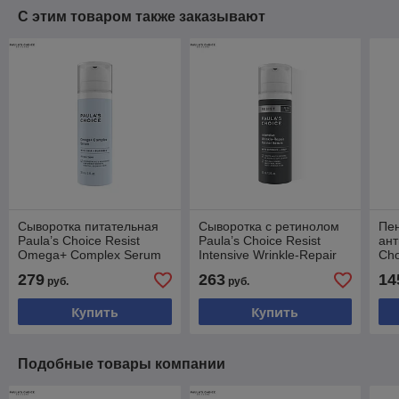
С этим товаром также заказывают
Сыворотка питательная
Сыворотка с ретинолом
Пе
Paula’s Choice Resist
Paula’s Choice Resist
ант
Omega+ Complex Serum
Intensive Wrinkle-Repair
Cho
30мл
Retinol Serum 30мл
Res
279
263
14
руб.
руб.
Cle
Купить
Купить
Подобные товары компании