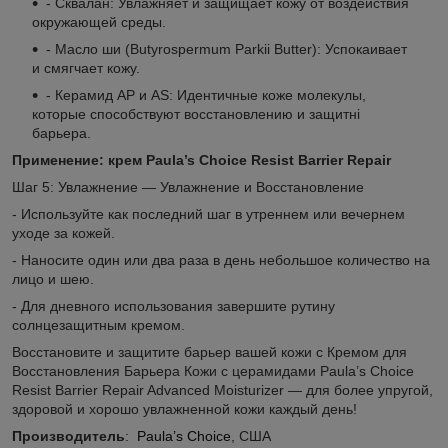
- Сквалан: Увлажняет и защищает кожу от воздействия
окружающей среды.
- Масло ши (Butyrospermum Parkii Butter): Успокаивает
и смягчает кожу.
- Керамид AP и AS: Идентичные коже молекулы,
которые способствуют восстановлению и защитнi
барьера.
Применение: крем Paula’s Choice Resist Barrier Repair
Шаг 5: Увлажнение — Увлажнение и Восстановление
- Используйте как последний шаг в утреннем или вечернем
уходе за кожей.
- Наносите один или два раза в день небольшое количество на
лицо и шею.
- Для дневного использования завершите рутину
солнцезащитным кремом.
Восстановите и защитите барьер вашей кожи с Кремом для
Восстановления Барьера Кожи с церамидами Paula’s Choice
Resist Barrier Repair Advanced Moisturizer — для более упругой,
здоровой и хорошо увлажненной кожи каждый день!
Производитель
:
Paula’s Choice
, США