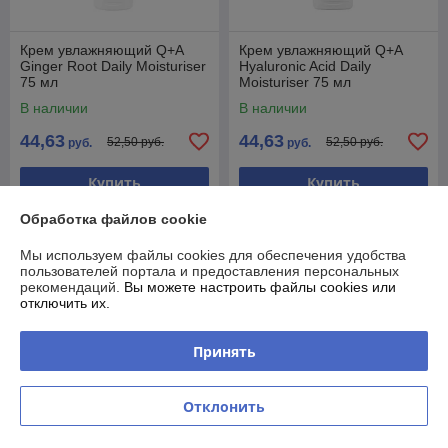
Крем увлажняющий Q+A
Крем увлажняющий Q+A
Ginger Root Daily Moisturiser
Hyaluronic Acid Daily
75 мл
Moisturiser 75 мл
В наличии
В наличии
44,63
44,63
52,50 руб.
52,50 руб.
руб.
руб.
Купить
Купить
Обработка файлов cookie
-15%
-15%
Мы используем файлы cookies для обеспечения удобства
пользователей портала и предоставления персональных
рекомендаций.
Вы можете настроить файлы cookies или
отключить их.
Принять
Отклонить
Крем для проблемной кожи