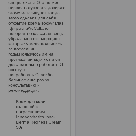
специалисты. Это не моя
первая покупка и я доверяю
этому магазину,так как до
этого сделала для себя
открытие крема вокруг глаз
,фирмы GYeCell,это
невероятно классная вещь
убрала мне все морщины
которые у меня появились
за последнии
годы.Пользуюсь им на
протяжении двух лет и он
действительно работает ,Я
советую
попробовать.Спасибо
большое ещё раз за
консультацию и
рекомедцации.
Крем для кожи,
склонной к
покраснениям
Innoaesthetics Inno-
Derma Redness Cream
50г