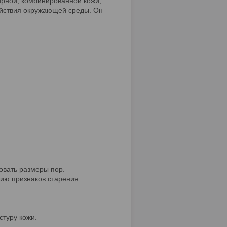
жирной, комбинированной кожи,
действия окружающей среды. Он
овать размеры пор.
ию признаков старения.
стуру кожи.