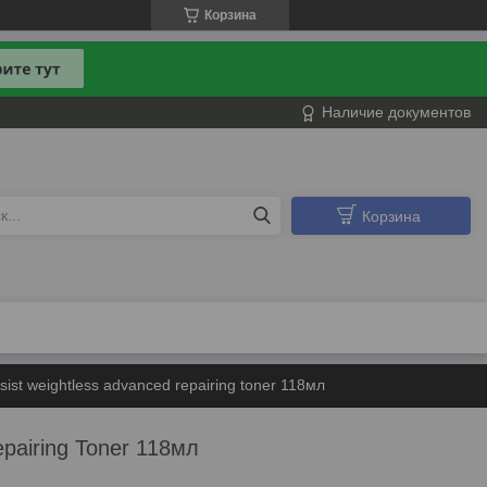
Корзина
Наличие документов
Корзина
sist weightless advanced repairing toner 118мл
epairing Toner 118мл