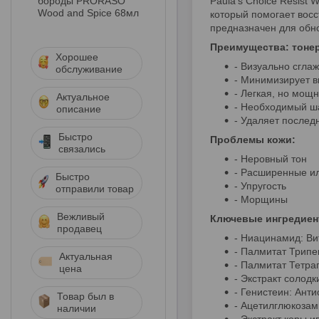
бороды PRORASO
Paula's Choice Resist
Wood and Spice 68мл
который помогает восс
предназначен для обн
Преимущества: тонер 
Хорошее
- Визуально сгла
обслуживание
- Минимизирует 
- Легкая, но мощ
Актуальное
- Необходимый ша
описание
- Удаляет послед
Быстро
Проблемы кожи:
связались
- Неровный тон
- Расширенные и
Быстро
- Упругость
отправили товар
- Морщины
Вежливый
Ключевые ингредиенты
продавец
- Ниацинамид: Ви
- Палмитат Трипе
Актуальная
- Палмитат Тетра
цена
- Экстракт солод
- Генистеин: Ант
Товар был в
- Ацетилглюкозам
наличии