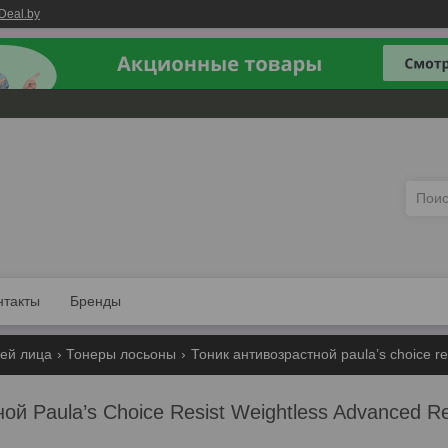
Deal.by
нтакты
Бренды
жей лица
Тонеры лосьоны
Тоник антивозрастной paula’s choice re
ой Paula’s Choice Resist Weightless Advanced R