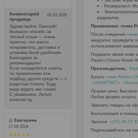
- Экстракт коры и
- Ресвератрол: М
- Эпигаллокатехи
Комментарий
05.03.2026
радикалов.
продавца
Применение: тоник Pa
Здравствуйте, Евгений!
Большое спасибо за
После очищения
пенко
тёплый отзыв — очень
аккуратно проведите п
приятно, что масло
использования заверш
понравилось, доставка и
упаковка были удобными.
Подарите своей коже 
Благодарю за
Paula's Choice Resist 
рекомендацию!
Если понадобятся советы
Производитель
:
Paul
по применению или
Купить
тоник Paula’s C
подбору других средств — с
«SMARTSET» - Магазин
радостью помогу. Буду
рада видеть вас снова!
Лучшая цена. Быстрая 
С уважением, Лилия,
Любая форма оплаты.
smartset.by
Заказать товары на оф
Консультация и помощ
Екатерина
Звоните.
+375-29-77-3
17.04.2024
Подписывайтесь на на