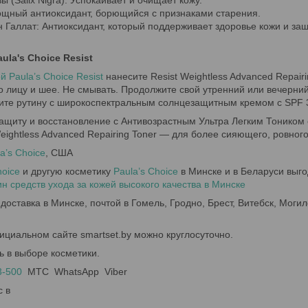
вы (Salix Nigra): Успокаивает и очищает кожу.
ощный антиоксидант, борющийся с признаками старения.
н Галлат: Антиоксидант, который поддерживает здоровье кожи и з
ula's Choice Resist
й Paula’s Choice Resist
нанесите Resist Weightless Advanced Repairi
о лицу и шее. Не смывать. Продолжите свой утренний или вечерний
ите рутину с широкоспектральным солнцезащитным кремом с SPF 
защиту и восстановление с Антивозрастным Ультра Легким Тоником
Weightless Advanced Repairing Toner — для более сияющего, ровног
a’s Choice
, США
hoice
и другую косметику
Paula’s Choice
в Минске и в Беларуси выго
 средств ухода за кожей высокого качества в Минске
доставка в Минске, почтой в Гомель, Гродно, Брест, Витебск, Могил
ициальном сайте smartset.by можно круглосуточно.
ь в выборе косметики.
3-500
МТС WhatsApp Viber
с в