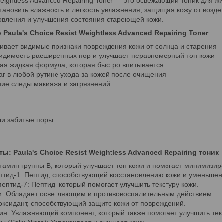
 Weightless Advanced Repairing Toner — это освежающий тоник для 
тановить влажность и легкость увлажнения, защищая кожу от воз
овления и улучшения состояния стареющей кожи.
Paula's Choice Resist Weightless Advanced Repairing Toner
живает видимые признаки повреждения кожи от солнца и старения
видимость расширенных пор и улучшает неравномерный тон кожи
ная жидкая формула, которая быстро впитывается
г в любой рутине ухода за кожей после очищения
ние следы макияжа и загрязнений
ли забитые поры
: Paula's Choice Resist Weightless Advanced Repairing тоник
тамин группы B, который улучшает тон кожи и помогает минимизир
птид-1: Пептид, способствующий восстановлению кожи и уменьшен
пептид-7: Пептид, который помогает улучшить текстуру кожи.
ки: Обладает осветляющим и противовоспалительным действием.
иоксидант, способствующий защите кожи от повреждений.
ин: Увлажняющий компонент, который также помогает улучшить тек