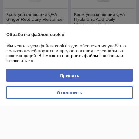
Крем увлажняющий Q+A
Крем увлажняющий Q+A
Ginger Root Daily Moisturiser
Hyaluronic Acid Daily
75 мл
Moisturiser 75 мл
В наличии
В наличии
Обработка файлов cookie
44,63
44,63
52,50 руб.
52,50 руб.
руб.
руб.
Мы используем файлы cookies для обеспечения удобства
пользователей портала и предоставления персональных
Купить
Купить
рекомендаций.
Вы можете настроить файлы cookies или
отключить их.
-15%
-15%
Принять
Отклонить
Крем для проблемной кожи