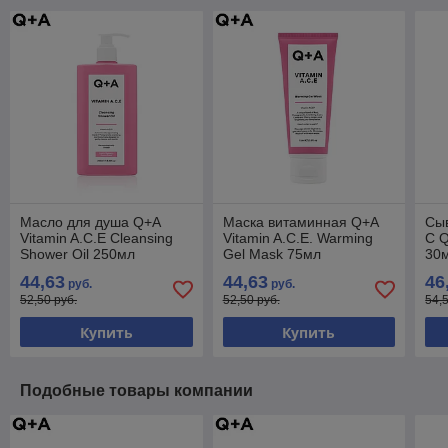
Масло для душа Q+A
Маска витаминная Q+A
Сыв
Vitamin A.C.E Cleansing
Vitamin A.C.E. Warming
C Q
Shower Oil 250мл
Gel Mask 75мл
30
44,63
44,63
46
руб.
руб.
52,50 руб.
52,50 руб.
54,
Купить
Купить
Подобные товары компании