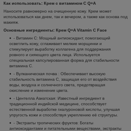
Как использовать: Крем с витамином С Q+A
Наносите равномерно на очищенную кожу. Крем может
использоваться как днем, так и вечером, а также как основа под
макияж.
Основные ингредиенты: Крем Q+A Vitamin C Face
- Витамин C: Мощный антиоксидант, помогающий
осветлить кожу, сглаживает мелкие морщинки и
стимулирует выработку коллагена для поддержания
ровного и сияющего цвета лица. Используется
специальная капсулированная форма для стабильности
витамина C.
- Вулканическая почва : Обеспечивает высокую
стабильность витамина C, защищая его от воздействия
воды, воздуха и солнечного света, предотвращая
окисление и изменение цвета.
- Центелла Азиатская: Известный ингредиент в
традиционной индийской медицине, способствует
естественной выработке гиалуроновой кислоты, улучшая
упругость кожи и способствуя укреплению её структуры.
- Экстракты тропических фруктов: Богаты
антиоксидантами и питательными веществами, экстракты