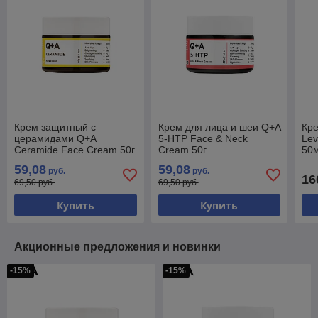
Крем защитный с
Крем для лица и шеи Q+A
Кре
церамидами Q+A
5-HTP Face & Neck
Lev
Ceramide Face Cream 50г
Cream 50г
50
59,08
59,08
руб.
руб.
16
69,50 руб.
69,50 руб.
Купить
Купить
Акционные предложения и новинки
-15%
-15%