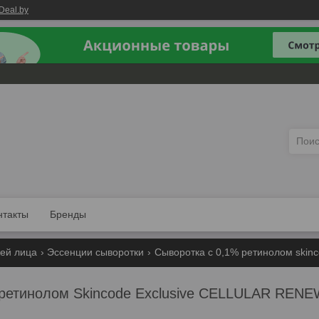
Deal.by
нтакты
Бренды
жей лица
Эссенции сыворотки
Сыворотка с 0,1% ретинолом skincod
 ретинолом Skincode Exclusive CELLULAR RE