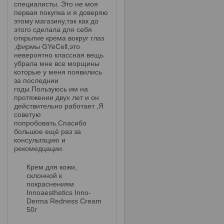
специалисты. Это не моя
первая покупка и я доверяю
этому магазину,так как до
этого сделала для себя
открытие крема вокруг глаз
,фирмы GYeCell,это
невероятно классная вещь
убрала мне все морщины
которые у меня появились
за последнии
годы.Пользуюсь им на
протяжении двух лет и он
действительно работает ,Я
советую
попробовать.Спасибо
большое ещё раз за
консультацию и
рекомедцации.
Крем для кожи,
склонной к
покраснениям
Innoaesthetics Inno-
Derma Redness Cream
50г