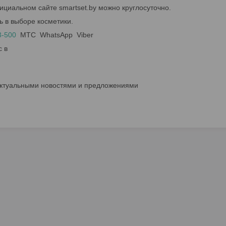
ициальном сайте smartset.by можно круглосуточно.
ь в выборе косметики.
3-500
МТС WhatsApp Viber
с в
актуальными новостями и предложениями