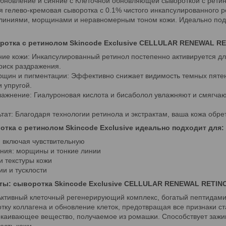
бновление и сияние с Клеточной обновляющей сывороткой с ретино
 гелево-кремовая сыворотка с 0.1% чистого инкапсулированного 
 линиями, морщинами и неравномерным тоном кожи. Идеально под
ротка с ретинолом Skincode Exclusive CELLULAR RENEWAL R
ние кожи: Инкапсулированный ретинол постепенно активируется дл
риск раздражения.
щин и пигментации: Эффективно снижает видимость темных пятен 
 упругой.
лажнение: Гиалуроновая кислота и бисаболол увлажняют и смягчаю
тат: Благодаря технологии ретинола и экстрактам, ваша кожа обрет
ка с ретинолом Skincode Exclusive идеально подходит для:
, включая чувствительную
ения: морщины и тонкие линии
и текстуры кожи
ии и тусклости
ты: сыворотка Skincode Exclusive CELLULAR RENEWAL RETI
Активный клеточный регенерирующий комплекс, богатый пептидами
тку коллагена и обновление клеток, предотвращая все признаки ст
окаивающее вещество, получаемое из ромашки. Способствует зажи