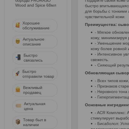
бороды PRORASO
Подарите своей коже о
Wood and Spice 68мл
быстро впитывающаяся
для борьбы с тонкими
чувствительной кожи.
Хорошее
Преимущества: сыво
обслуживание
- Мягкое обновле
кожу, минимизируя 
Актуальное
- Уменьшение мор
описание
кожу более ровной и
- Интенсивное ув
Быстро
свежесть.
связались
- Сияющий резуль
Быстро
Обновляющая сыворот
отправили товар
- Всех типов кожи
- Признаков стар
Вежливый
- Неровного тона 
продавец
- Гиперпигментац
Актуальная
Основные ингредиен
цена
- ACR Комплекс: 
стимулирует вырабо
Товар был в
- Бисаболол: Усп
наличии