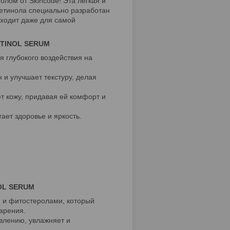
лом от Skincode! Эта легкая и
ретинола специально разработан
ходит даже для самой
ETINOL SERUM
я глубокого воздействия на
и улучшает текстуру, делая
т кожу, придавая ей комфорт и
ает здоровье и яркость.
NOL SERUM
 и фитостеролами, который
арения.
влению, увлажняет и