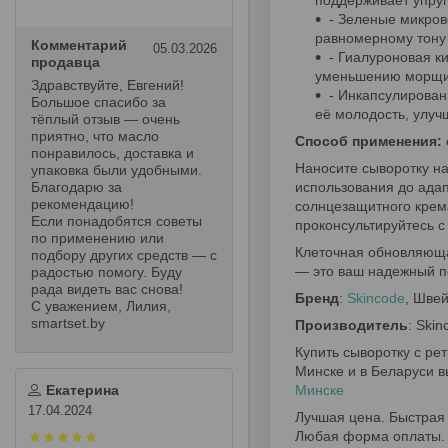
поддерживает упруг
- Зеленые микров
равномерному тону
Комментарий
05.03.2026
- Гиалуроновая ки
продавца
уменьшению морщи
Здравствуйте, Евгений!
- Инкапсулирован
Большое спасибо за
её молодость, улуч
тёплый отзыв — очень
приятно, что масло
Способ применения: 
понравилось, доставка и
Наносите сыворотку на
упаковка были удобными.
Благодарю за
использования до адап
рекомендацию!
солнцезащитного крем
Если понадобятся советы
проконсультируйтесь с
по применению или
Клеточная обновляюща
подбору других средств — с
— это ваш надежный п
радостью помогу. Буду
рада видеть вас снова!
Бренд
:
Skincode
, Шве
С уважением, Лилия,
smartset.by
Производитель
: Ski
Купить сыворотку с р
Минске и в Беларуси 
Екатерина
Минске
17.04.2024
Лучшая цена. Быстрая 
Любая форма оплаты.