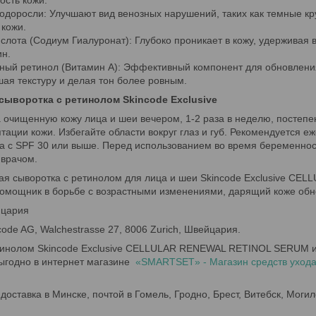
ость кожи.
одоросли: Улучшают вид венозных нарушений, таких как темные кр
 кожи.
слота (Содиум Гиалуронат): Глубоко проникает в кожу, удерживая в
н.
ный ретинол (Витамин A): Эффективный компонент для обновлени
шая текстуру и делая тон более ровным.
сыворотка с ретинолом Skincode Exclusive
 очищенную кожу лица и шеи вечером, 1-2 раза в неделю, постепе
тации кожи. Избегайте области вокруг глаз и губ. Рекомендуется 
а с SPF 30 или выше. Перед использованием во время беременнос
 врачом.
я сыворотка с ретинолом для лица и шеи Skincode Exclusive 
омощник в борьбе с возрастными изменениями, дарящий коже обн
йцария
ncode AG, Walchestrasse 27, 8006 Zurich, Швейцария.
етинолом Skincode Exclusive CELLULAR RENEWAL RETINOL SERUM и
выгодно в интернет магазине
«SMARTSET» - Магазин средств ухода 
доставка в Минске, почтой в Гомель, Гродно, Брест, Витебск, Могил