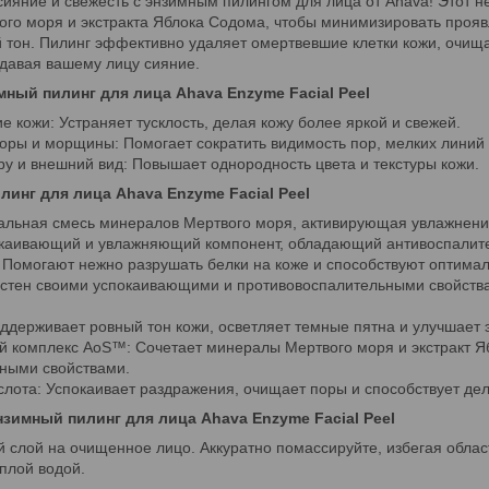
ияние и свежесть с энзимным пилингом для лица от Ahava! Этот н
ого моря и экстракта Яблока Содома, чтобы минимизировать проя
й тон. Пилинг эффективно удаляет омертвевшие клетки кожи, очищ
давая вашему лицу сияние.
ный пилинг для лица Ahava Enzyme Facial Peel
е кожи: Устраняет тусклость, делая кожу более яркой и свежей.
оры и морщины: Помогает сократить видимость пор, мелких линий
уру и внешний вид: Повышает однородность цвета и текстуры кожи.
линг для лица Ahava Enzyme Facial Peel
альная смесь минералов Мертвого моря, активирующая увлажнение
покаивающий и увлажняющий компонент, обладающий антивоспалит
 Помогают нежно разрушать белки на коже и способствуют оптима
естен своими успокаивающими и противовоспалительными свойств
ддерживает ровный тон кожи, осветляет темные пятна и улучшает 
й комплекс AoS™: Сочетает минералы Мертвого моря и экстракт Я
тными свойствами.
слота: Успокаивает раздражения, очищает поры и способствует дел
нзимный пилинг для лица Ahava Enzyme Facial Peel
слой на очищенное лицо. Аккуратно помассируйте, избегая области
еплой водой.