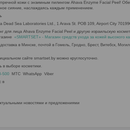
упречной кожи с энзимным пилингом Ahava Enzyme Facial Peel! Обе
ное сияние, наслаждаясь каждым применением.
ь
a Dead Sea Laboratories Ltd., 1 Arava St. POB 109, Airport City 7019
г для лица Ahava Enzyme Facial Peel и другую израильскую косме
агазине
«SMARTSET» - Магазин средств ухода за кожей высокого ка
доставка в Минске, почтой в Гомель, Гродно, Брест, Витебск, Могил
ициальном сайте smartset.by можно круглосуточно.
ь в выборе косметики.
3-500
МТС WhatsApp Viber
с в
актуальными новостями и предложениями