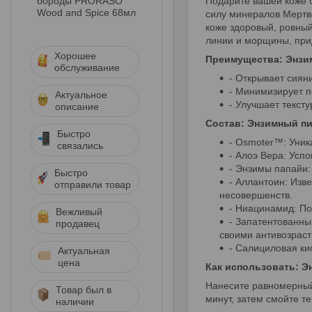
бороды PRORASO
Подарите вашей коже с
Wood and Spice 68мл
силу минералов Мертв
коже здоровый, ровны
линии и морщины, при
Хорошее
Преимущества: Энзим
обслуживание
- Открывает сияни
- Минимизирует п
Актуальное
- Улучшает текст
описание
Состав: Энзимный пи
Быстро
- Osmoter™: Уник
связались
- Алоэ Вера: Ус
- Энзимы папайи:
Быстро
- Аллантоин: Изв
отправили товар
несовершенств.
- Ниацинамид: По
Вежливый
- Запатентованны
продавец
своими антивозрас
- Салициловая ки
Актуальная
цена
Как использовать: Э
Нанесите равномерный 
Товар был в
минут, затем смойте т
наличии