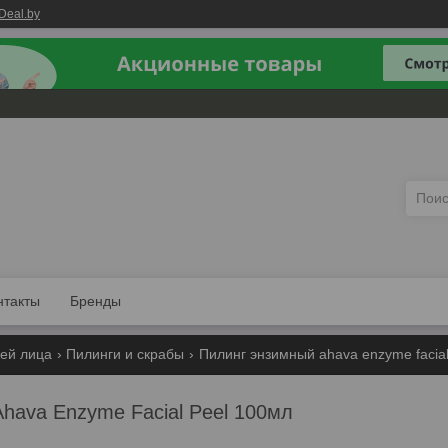
Deal.by
нтакты
Бренды
жей лица
Пилинги и скрабы
Пилинг энзимный ahava enzyme facial
hava Enzyme Facial Peel 100мл