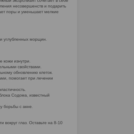
ежный эксфолиант сочетает в себе
вления несовершенств и подарить
ает поры и уменьшает мелкие
 и углубленных морщин.
 кожи изнутри.
ельными свойствами.
льному обновлению клеток.
ами, помогает при лечении
эластичность.
блока Содома, известный
у борьбы с акне.
 вокруг глаз. Оставьте на 8-10