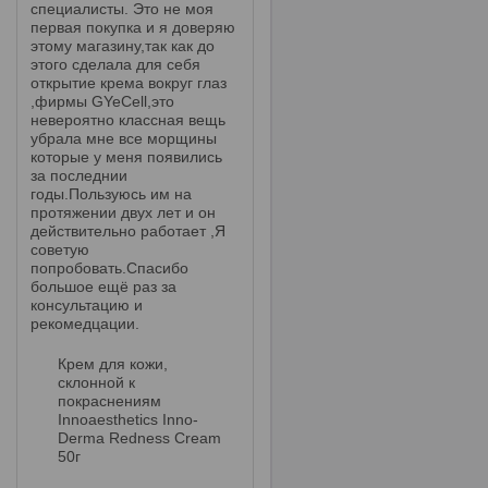
специалисты. Это не моя
первая покупка и я доверяю
этому магазину,так как до
этого сделала для себя
открытие крема вокруг глаз
,фирмы GYeCell,это
невероятно классная вещь
убрала мне все морщины
которые у меня появились
за последнии
годы.Пользуюсь им на
протяжении двух лет и он
действительно работает ,Я
советую
попробовать.Спасибо
большое ещё раз за
консультацию и
рекомедцации.
Крем для кожи,
склонной к
покраснениям
Innoaesthetics Inno-
Derma Redness Cream
50г