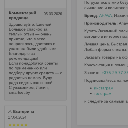
Погрузитесь в мир без
очищение и великолеп
Комментарий
05.03.2026
Бренд
:
AHAVA
, Израил
продавца
Производитель
: Ahav
Здравствуйте, Евгений!
Большое спасибо за
Купить Энзимный пилин
тёплый отзыв — очень
выгодно в интернет м
приятно, что масло
понравилось, доставка и
Лучшая цена. Быстрая 
упаковка были удобными.
Любая форма оплаты.
Благодарю за
Заказать товары на оф
рекомендацию!
Если понадобятся советы
Консультация и помощ
по применению или
Звоните.
+375-29-77-3
подбору других средств — с
радостью помогу. Буду
Подписывайтесь на на
рада видеть вас снова!
С уважением, Лилия,
инстаграм
smartset.by
телеграм
и следите за самыми 
Екатерина
17.04.2024