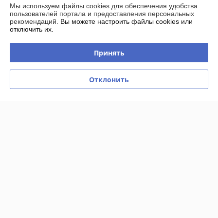
Мы используем файлы cookies для обеспечения удобства
пользователей портала и предоставления персональных
Решил попробовать горячее масло для бороды. Наткнулся на 
рекомендаций.
Вы можете настроить файлы cookies или
товар, увидел приятную скидку, заказал. Связались, отправили 
отключить их.
Европочтой, за сутки доставили, забрал посылку (была надёжно и 
аккуратно упакована), доволен. Продавца рекомендую!
Принять
Екатерина
17.04.2024
Отклонить
Отлично
Показать все отзывы
О нас
Контакты
Доставка и оплата
График работы