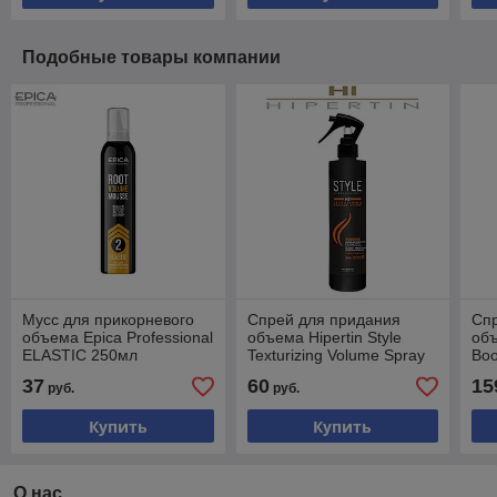
Подобные товары компании
Мусс для прикорневого
Спрей для придания
Спр
объема Epica Professional
объема Hipertin Style
объ
ELASTIC 250мл
Texturizing Volume Spray
Boo
250мл
37
60
15
руб.
руб.
Купить
Купить
О нас