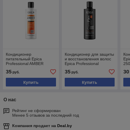
Кондиционер
Кондиционер для защиты
Кон
питательный Epica
и восстановления волос
Epi
Professional AMBER
Epica Professional
25
SHINE Organic 250мл
ComPlex PRO 250мл
35
35
30
руб.
руб.
Купить
Купить
О нас
Рейтинг не сформирован
Менее 5 отзывов за последний год
Компания продает на
Deal.by