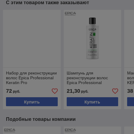
С этим товаром также заказывают
Набор для реконструкции
Шампунь для
Мас
волос Epica Professional
реконструкции волос
вол
Keratin Pro
Epica Professional
KE
KERATIN PRO 250мл
72
21,30
38
руб.
руб.
Купить
Купить
Подобные товары компании