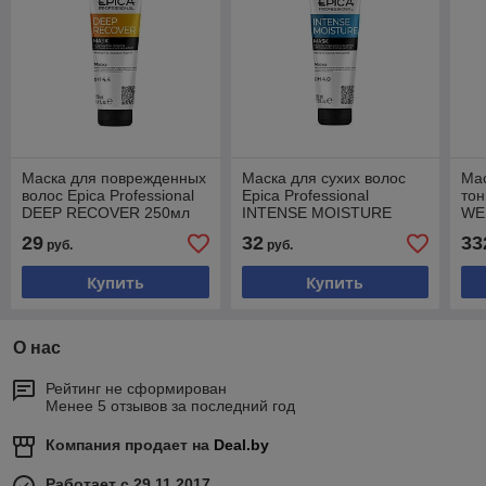
Маска для поврежденных
Маска для сухих волос
Ма
волос Epica Professional
Epica Professional
тон
DEEP RECOVER 250мл
INTENSE MOISTURE
WE
250мл
NO
29
32
33
руб.
руб.
20
Купить
Купить
О нас
Рейтинг не сформирован
Менее 5 отзывов за последний год
Компания продает на
Deal.by
Работает с 29.11.2017