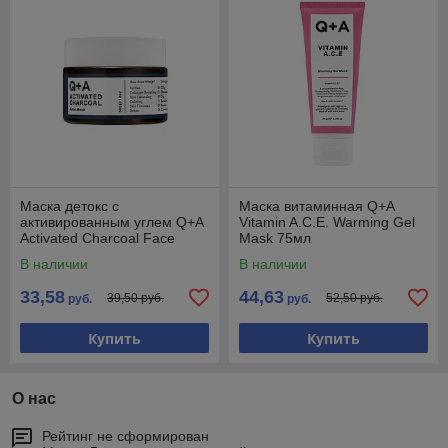
Маска детокс с
Маска витаминная Q+A
активированным углем Q+A
Vitamin A.C.E. Warming Gel
Activated Charcoal Face
Mask 75мл
Mask 50г
В наличии
В наличии
33,58
44,63
39,50 руб.
52,50 руб.
руб.
руб.
Купить
Купить
О нас
Рейтинг не сформирован