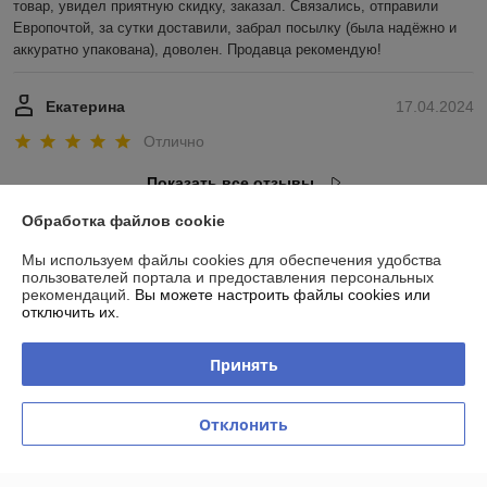
товар, увидел приятную скидку, заказал. Связались, отправили 
Европочтой, за сутки доставили, забрал посылку (была надёжно и 
аккуратно упакована), доволен. Продавца рекомендую!
Екатерина
17.04.2024
Отлично
Показать все отзывы
Обработка файлов cookie
О нас
Мы используем файлы cookies для обеспечения удобства
пользователей портала и предоставления персональных
рекомендаций.
Вы можете настроить файлы cookies или
Контакты
отключить их.
Доставка и оплата
Принять
График работы
Отклонить
Полная версия сайта