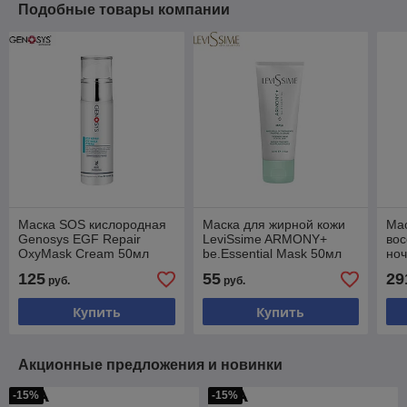
Подобные товары компании
Маска SOS кислородная
Маска для жирной кожи
Ма
Genosys EGF Repair
LeviSsime ARMONY+
во
OxyMask Cream 50мл
be.Essential Mask 50мл
ноч
Hal
125
55
29
руб.
руб.
Ove
Купить
Купить
Акционные предложения и новинки
-15%
-15%