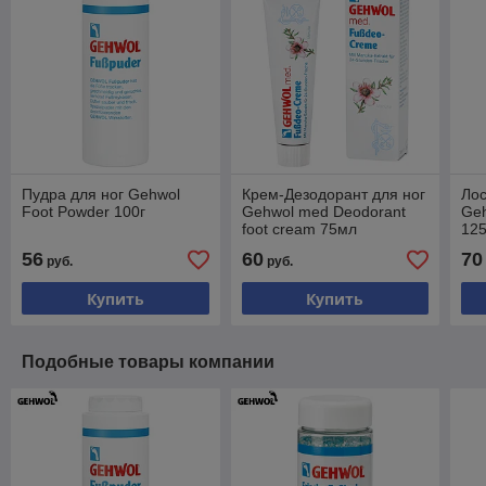
Пудра для ног Gehwol
Крем-Дезодорант для ног
Лос
Foot Powder 100г
Gehwol med Deodorant
Geh
foot cream 75мл
12
56
60
70
руб.
руб.
Купить
Купить
Подобные товары компании