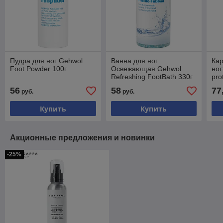
Пудра для ног Gehwol
Ванна для ног
Ка
Foot Powder 100г
Освежающая Gehwol
но
Refreshing FootBath 330г
pro
56
58
77
руб.
руб.
Купить
Купить
Акционные предложения и новинки
-25%