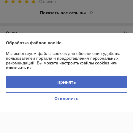
Отлично
Показать все отзывы
О нас
Обработка файлов cookie
Контакты
Мы используем файлы cookies для обеспечения удобства
пользователей портала и предоставления персональных
Доставка и оплата
рекомендаций.
Вы можете настроить файлы cookies или
отключить их.
График работы
Принять
Полная версия сайта
Отклонить
Политика обработки cookies
Сайт создан на платформе Deal.by