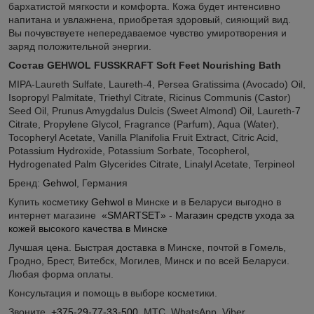
бархатистой мягкости и комфорта. Кожа будет интенсивно
напитана и увлажнена, приобретая здоровый, сияющий вид.
Вы почувствуете непередаваемое чувство умиротворения и
заряд положительной энергии.
Состав
GEHWOL FUSSKRAFT Soft Feet Nourishing Bath
MIPA-Laureth Sulfate, Laureth-4, Persea Gratissima (Avocado) Oil,
Isopropyl Palmitate, Triethyl Citrate, Ricinus Communis (Castor)
Seed Oil, Prunus Amygdalus Dulcis (Sweet Almond) Oil, Laureth-7
Citrate, Propylene Glycol, Fragrance (Parfum), Aqua (Water),
Tocopheryl Acetate, Vanilla Planifolia Fruit Extract, Citric Acid,
Potassium Hydroxide, Potassium Sorbate, Tocopherol,
Hydrogenated Palm Glycerides Citrate, Linalyl Acetate, Terpineol
Бренд:
Gehwol
, Германия
Купить косметику
Gehwol
в Минске и в Беларуси выгодно в
интернет магазине
«SMARTSET» - Магазин средств ухода за
кожей высокого качества в Минске
Лучшая цена. Быстрая доставка в Минске, почтой в Гомель,
Гродно, Брест, Витебск, Могилев, Минск и по всей Беларуси.
Любая форма оплаты.
Консультация и помощь в выборе косметики.
Звоните.
+375-29-77-33-500
МТС WhatsApp Viber