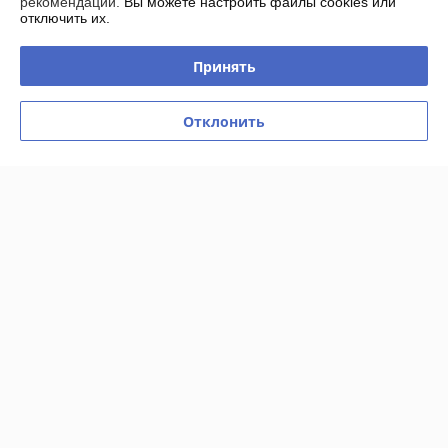
рекомендаций.
Вы можете настроить файлы cookies или
товар, увидел приятную скидку, заказал. Связались, отправили 
отключить их.
Европочтой, за сутки доставили, забрал посылку (была надёжно и 
аккуратно упакована), доволен. Продавца рекомендую!
Принять
Екатерина
17.04.2024
Отклонить
Отлично
Показать все отзывы
О нас
Контакты
Доставка и оплата
График работы
Полная версия сайта