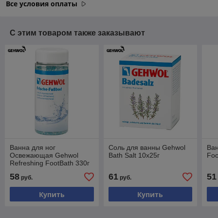
Все условия оплаты
С этим товаром также заказывают
Ванна для ног
Соль для ванны Gehwol
Ван
Освежающая Gehwol
Bath Salt 10х25г
Foo
Refreshing FootBath 330г
58
61
51
руб.
руб.
Купить
Купить