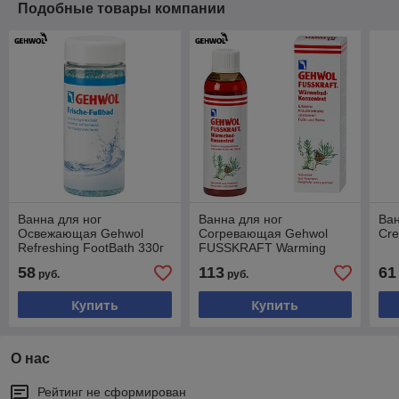
Подобные товары компании
Ванна для ног
Ванна для ног
Ван
Освежающая Gehwol
Согревающая Gehwol
Cre
Refreshing FootBath 330г
FUSSKRAFT Warming
Bath-Concentrate 150мл
58
113
61
руб.
руб.
Купить
Купить
О нас
Рейтинг не сформирован