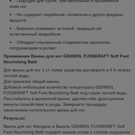
- Подходит для сухой, чувствительной и проблемной
кожи ног
- Не содержит парабенов, силиконов и других вредных
веществ
- Бережно ухаживает за кожей, защищая её
естественный микробиом
- Обладает изысканным сладковатым ароматом,
погружающим в релакс
Применение Ванны для ног GEHWOL FUSSKRAFT Soft Feet
Nourishing Bath
Для ванны для ног 1 ст. ложку средства растворите в 4-5 литрах
теплой воды.
Для принятия общей ванны
Добавьте небольшое количество концентрата GEHWOL
FUSSKRAFT Soft Feet Nourishing Bath под струю теплой воды.
Расслабьтесь в ароматной ванне, уделив себе драгоценные
минуты спокойствия и ухода. Завершите процедуру
нанесением питательного крема для ног.
Результат
:
Ванна для ног Миндаль и Ваниль GEHWOL FUSSKRAFT Soft
Feet Nourishing Bath подарит вашим ногам и стопам ощущение