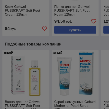
Крем Gehwol
Пенка для ног Gehwol
Кр
FUSSKRAFT Soft Feet
FUSSKRAFT Soft Feet
FU
Cream 125мл
Foam 125мл
But
94,50
12
руб.
84
руб.
Купить
Подобные товары компании
Ванна для ног Gehwol
Скраб жемчужный Gehwol
Кр
FUSSKRAFT Soft Feet
Mother-of-Pearl Scrub
FU