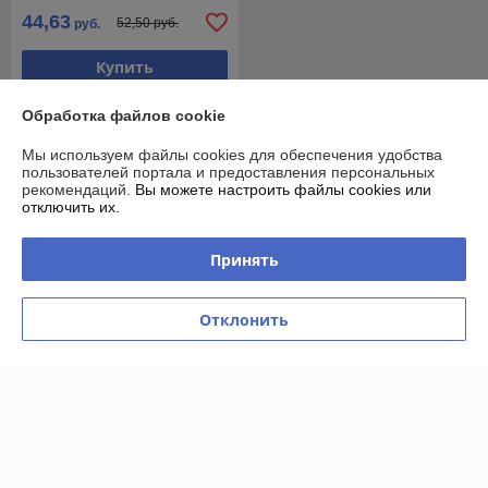
44,63
52,50 руб.
руб.
Купить
Обработка файлов cookie
О нас
Мы используем файлы cookies для обеспечения удобства
пользователей портала и предоставления персональных
Рейтинг не сформирован
рекомендаций.
Вы можете настроить файлы cookies или
Менее 5 отзывов за последний год
отключить их.
Компания продает на
Deal.by
Принять
Работает с 29.11.2017
г. Минск
Отклонить
Проспект Машерова,18, Минск, Беларусь
Контакты
Сегодня работает с 10:00 до 22:00
Показать весь график работы