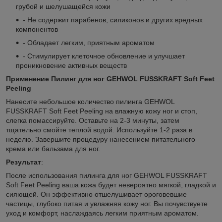
грубой и шелушащейся кожи
- Не содержит парабенов, силиконов и других вредных
компонентов
- Обладает легким, приятным ароматом
- Стимулирует клеточное обновление и улучшает
проникновение активных веществ
Применение Пилинг для ног GEHWOL FUSSKRAFT Soft Feet
Peeling
Нанесите небольшое количество пилинга GEHWOL
FUSSKRAFT Soft Feet Peeling на влажную кожу ног и стоп,
слегка помассируйте. Оставьте на 2-3 минуты, затем
тщательно смойте теплой водой. Используйте 1-2 раза в
неделю. Завершите процедуру нанесением питательного
крема или бальзама для ног.
Результат
:
После использования пилинга для ног GEHWOL FUSSKRAFT
Soft Feet Peeling
ваша кожа будет невероятно мягкой, гладкой и
сияющей. Он эффективно отшелушивает ороговевшие
частицы, глубоко питая и увлажняя кожу ног. Вы почувствуете
уход и комфорт, наслаждаясь легким приятным ароматом.