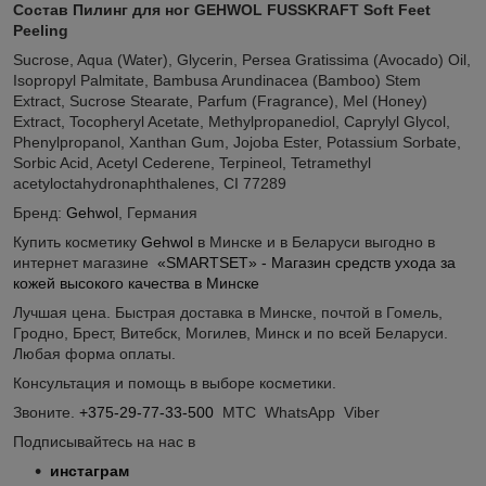
Состав Пилинг для ног GEHWOL FUSSKRAFT Soft Feet
Peeling
Sucrose, Aqua (Water), Glycerin, Persea Gratissima (Avocado) Oil,
Isopropyl Palmitate, Bambusa Arundinacea (Bamboo) Stem
Extract, Sucrose Stearate, Parfum (Fragrance), Mel (Honey)
Extract, Tocopheryl Acetate, Methylpropanediol, Caprylyl Glycol,
Phenylpropanol, Xanthan Gum, Jojoba Ester, Potassium Sorbate,
Sorbic Acid, Acetyl Cederene, Terpineol, Tetramethyl
acetyloctahydronaphthalenes, CI 77289
Бренд:
Gehwol
, Германия
Купить косметику
Gehwol
в Минске и в Беларуси выгодно в
интернет магазине
«SMARTSET» - Магазин средств ухода за
кожей высокого качества в Минске
Лучшая цена. Быстрая доставка в Минске, почтой в Гомель,
Гродно, Брест, Витебск, Могилев, Минск и по всей Беларуси.
Любая форма оплаты.
Консультация и помощь в выборе косметики.
Звоните.
+375-29-77-33-500
МТС WhatsApp Viber
Подписывайтесь на нас в
инстаграм