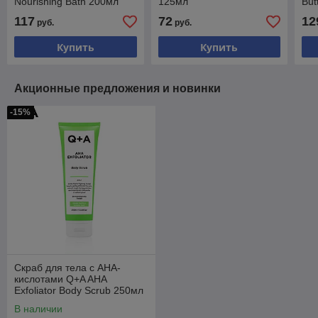
Nourishing Bath 200мл
125мл
But
117
72
12
руб.
руб.
Купить
Купить
Акционные предложения и новинки
-15%
Скраб для тела с AHA-
кислотами Q+A AHA
Exfoliator Body Scrub 250мл
В наличии