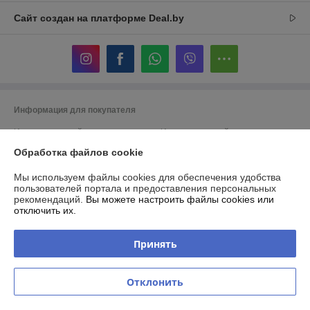
Сайт создан на платформе Deal.by
Информация для покупателя
Индивидуальный предприниматель:
Индивидуальный
предприниматель Романова Лилия Георгиевна.
Беларусь Минск пр. Машерова 18-45
Обработка файлов cookie
Регистрационный номер ЕГР: 192982417
Мы используем файлы cookies для обеспечения удобства
пользователей портала и предоставления персональных
УНП: 192982417
рекомендаций.
Вы можете настроить файлы cookies или
отключить их.
Регистрационный орган: Мингорисполком
Дата регистрации компании: 12.10.2017
Принять
Ссылка на свидетельство/лицензию
Отклонить
Местонахождение книги жалоб и предложений: Проспект Машерова
18-45