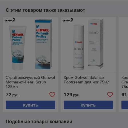
С этим товаром также заказывают
Скраб жемчужный Gehwol
Крем Gehwol Balance
Кре
Mother-of-Pearl Scrub
Footcream для ног 75мл
Cr
125мл
75
72
129
61
руб.
руб.
Купить
Купить
Подобные товары компании