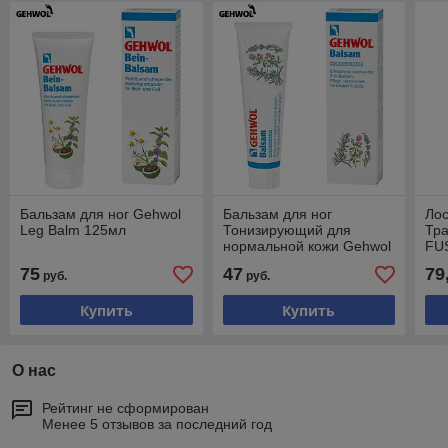
Бальзам для ног Gehwol
Бальзам для ног
Лос
Leg Balm 125мл
Тонизирующий для
Тр
нормальной кожи Gehwol
FU
Balm Normal Skin 75мл
15
75
47
79
руб.
руб.
Купить
Купить
О нас
Рейтинг не сформирован
Менее 5 отзывов за последний год