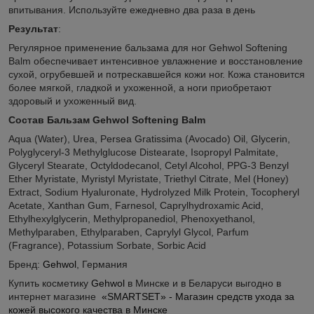
впитывания. Используйте ежедневно два раза в день
Результат
:
Регулярное применение бальзама для ног Gehwol Softening
Balm обеспечивает интенсивное увлажнение и восстановление
сухой, огрубевшей и потрескавшейся кожи ног. Кожа становится
более мягкой, гладкой и ухоженной, а ноги приобретают
здоровый и ухоженный вид.
Состав Бальзам Gehwol Softening Balm
Aqua (Water), Urea, Persea Gratissima (Avocado) Oil, Glycerin,
Polyglyceryl-3 Methylglucose Distearate, Isopropyl Palmitate,
Glyceryl Stearate, Octyldodecanol, Cetyl Alcohol, PPG-3 Benzyl
Ether Myristate, Myristyl Myristate, Triethyl Citrate, Mel (Honey)
Extract, Sodium Hyaluronate, Hydrolyzed Milk Protein, Tocopheryl
Acetate, Xanthan Gum, Farnesol, Caprylhydroxamic Acid,
Ethylhexylglycerin, Methylpropanediol, Phenoxyethanol,
Methylparaben, Ethylparaben, Caprylyl Glycol, Parfum
(Fragrance), Potassium Sorbate, Sorbic Acid
Бренд:
Gehwol
, Германия
Купить косметику
Gehwol
в Минске и в Беларуси выгодно в
интернет магазине
«SMARTSET» - Магазин средств ухода за
кожей высокого качества в Минске