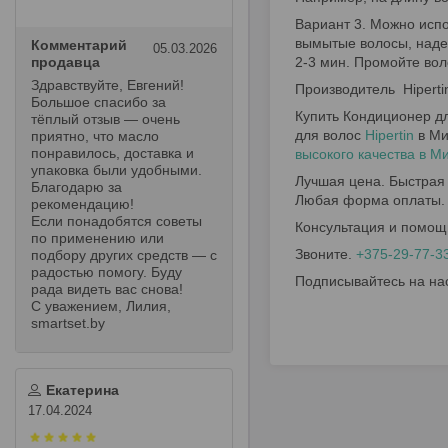
Вариант 3. Можно испо
вымытые волосы, наде
Комментарий
05.03.2026
продавца
2-3 мин. Промойте вол
Здравствуйте, Евгений!
Производитель Hiperti
Большое спасибо за
Купить Кондиционер дл
тёплый отзыв — очень
для волос
Hipertin
в Ми
приятно, что масло
понравилось, доставка и
высокого качества в М
упаковка были удобными.
Лучшая цена. Быстрая 
Благодарю за
Любая форма оплаты.
рекомендацию!
Если понадобятся советы
Консультация и помощ
по применению или
Звоните.
+375-29-77-3
подбору других средств — с
радостью помогу. Буду
Подписывайтесь на на
рада видеть вас снова!
С уважением, Лилия,
smartset.by
Екатерина
17.04.2024