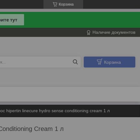
Корзина
Наличие документов
Корзина
 hipertin linecure hydro sense conditioning cream 1 л
onditioning Cream 1 л