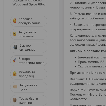
бороды PRORASO
2. Питание и укреплен
Wood and Spice 68мл
менее ломкими. Ваши 
3. Разглаживание и см
забудете о проблемах 
Хорошее
обслуживание
4. Защита от поврежд
повреждение от внешни
Актуальное
Кондиционер для сухих
описание
восстановления и увла
волосами каждый день
Быстро
связались
Активы в составе ко
Белковый комплек
Быстро
Провитамины В5,
отправили товар
Экстракт цветка л
Вежливый
Применение Linecure 
продавец
Ввариант 1. Нанесите 
распределяя кондицион
Актуальная
цена
Вариант 2. Отжать вым
Поскольку «Hydro Sen
Товар был в
количестве.
наличии
Например, на длину во