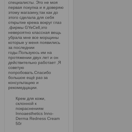
специалисты. Это не моя
первая покупка и я доверяю
этому магазину,так как до
этого сделала для себя
открытие крема вокруг глаз
,фирмы GYeCell,это
невероятно классная вещь
убрала мне все морщины
которые у меня появились
за последнии
годы.Пользуюсь им на
протяжении двух лет и он
действительно работает ,Я
советую
попробовать.Спасибо
большое ещё раз за
консультацию и
рекомедцации.
Крем для кожи,
склонной к
покраснениям
Innoaesthetics Inno-
Derma Redness Cream
50г