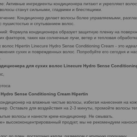
ие: Активные ингредиенты кондиционера питают и укрепляют воло
волосы станут сильными, гладкими и блестящими.
ягчение: Кондиционер делает волосы более управляемыми, разглаж
с пушистостью и спутыванием волос.
ений: Формула кондиционера образует защитную пленку на поверхн
х факторов, таких как солнечные лучи, ветер и тепловая обработк
 волос Hipertin Linecure Hydro Sense Conditioning Cream - это иде
жнения сухих и поврежденных волос. Попробуйте его сегодня и н
.
ндиционера для сухих волос Linecure Hydro Sense Conditionin
с,
отоса
Hydro Sense Conditioning Cream Hipertin
кондиционер на влажные чистые волосы, избегая нанесения на ко
ер. Оставьте для воздействия на 2-3 минуты, промойте волосы те
ытые волосы и нанести крем-кондиционер. Не смывать.
se» высококонцентрированный продукт, мы не рекомендуем наноси
лос до плеч, достаточно капли, размером с крупную горошину.