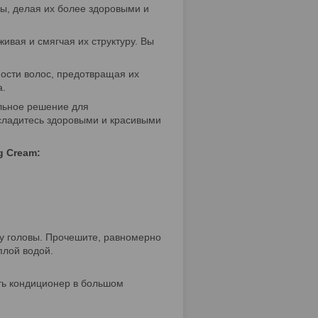
сы, делая их более здоровыми и
ивая и смягчая их структуру. Вы
ости волос, предотвращая их
а.
альное решение для
асладитесь здоровыми и красивыми
g Cream:
жу головы. Прочешите, равномерно
плой водой.
ть кондиционер в большом