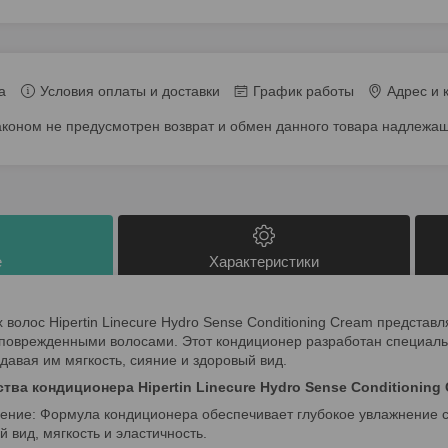
а
Условия оплаты и доставки
График работы
Адрес и 
аконом не предусмотрен возврат и обмен данного товара надлежащ
е
Характеристики
 волос Hipertin Linecure Hydro Sense Conditioning Cream представ
и поврежденными волосами. Этот кондиционер разработан специаль
давая им мягкость, сияние и здоровый вид.
ва кондиционера Hipertin Linecure Hydro Sense Conditioning 
нение: Формула кондиционера обеспечивает глубокое увлажнение с
 вид, мягкость и эластичность.