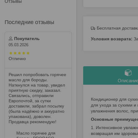
Отзывы
Бесплатная доставк
Покупатель
З
05.03.2026
Отлично
Решил попробовать горячее
масло для бороды.
Описани
Наткнулся на товар, увидел
приятную скидку, заказал.
Связались, отправили
Кондиционер для сухих
Европочтой, за сутки
для ухода за сухими 
доставили, забрал посылку
увлажнения волос, при
(была надёжно и аккуратно
упакована), доволен.
Основные преимущест
Продавца рекомендую!
1. Интенсивное увлаж
Масло горячее для
возвращая им здоровый