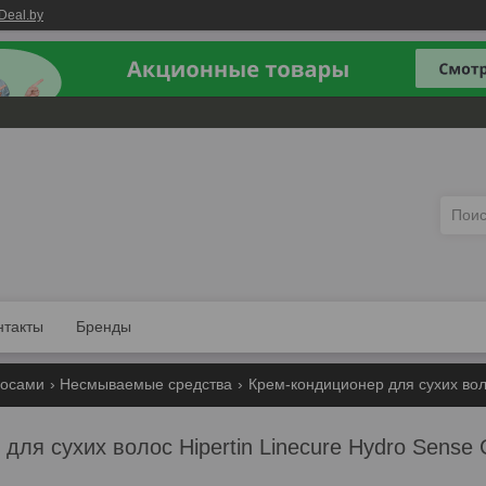
Deal.by
нтакты
Бренды
лосами
Несмываемые средства
Крем-кондиционер для сухих волос
ля сухих волос Hipertin Linecure Hydro Sense C