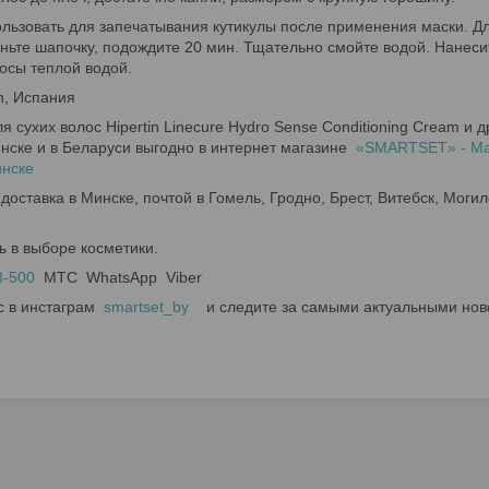
льзовать для запечатывания кутикулы после применения маски. Дл
ньте шапочку, подождите 20 мин. Тщательно смойте водой. Нанес
осы теплой водой.
n, Испания
я сухих волос Hipertin Linecure Hydro Sense Conditioning Cream и
нске и в Беларуси выгодно в интернет магазине
«SMARTSET» - Маг
инске
доставка в Минске, почтой в Гомель, Гродно, Брест, Витебск, Могил
ь в выборе косметики.
3-500
МТС WhatsApp Viber
с в инстаграм
smartset_by
и следите за самыми актуальными нов