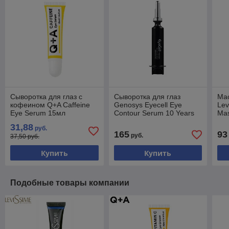
Сыворотка для глаз с
Сыворотка для глаз
Мас
кофеином Q+A Caffeine
Genosys Eyecell Eye
Lev
Eye Serum 15мл
Contour Serum 10 Years
Ma
Back 10мл
31,88
руб.
165
93
руб.
37,50 руб.
Купить
Купить
Подобные товары компании