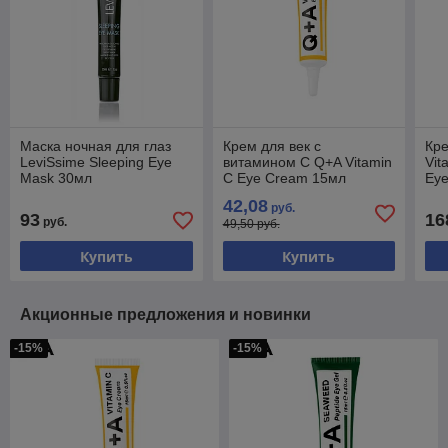
Маска ночная для глаз
Крем для век с
Кре
LeviSsime Sleeping Eye
витамином С Q+A Vitamin
Vit
Mask 30мл
C Eye Cream 15мл
Ey
42,08
руб.
93
16
руб.
49,50 руб.
Купить
Купить
Акционные предложения и новинки
-15%
-15%