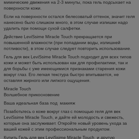
мимические движения на 2-3 минуты, пока гель подсыхает на
поверхности кожи.
Если на поверхности остался белесоватый оттенок, значит геля
нанесено было слишком много, в этом случае излишки надо
удалить при помощи сухой салфетки.
Действие LeviSsime Miracle Touch прекращается при
повышенной влажности (при попадании воды, излишней
потливости), в этом случае следует повторить использование.
Гель для век LeviSsime Miracle Touch подходит для всех типов
кожи и может быть использован как для профилактики, так и
для борьбы с уже имеющимися признаками старения кожи
вокруг глаз. Его легкая текстура быстро впитывается, не
оставляя жирного или липкого ощущения.
Miracle Touch
Волшебное прикосновение
Ваша идеальная база под макияж
Позаботьтесь о коже вокруг глаз с помощью геля для век
LeviSsime Miracle Touch, и дайте ей молодость и свежесть,
которые она заслуживает. Откройте новый уровень ухода за
вашей кожей с этим профессиональным продуктом.
Купить Гель для век LeviSsime Miracle Touch и другую