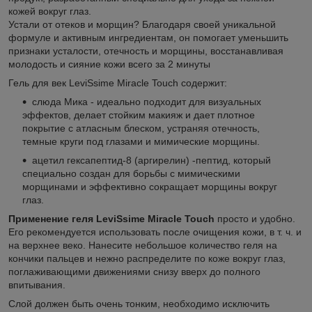
кожей вокруг глаз.
Устали от отеков и морщин? Благодаря своей уникальной
формуле и активным ингредиентам, он помогает уменьшить
признаки усталости, отечность и морщины, восстанавливая
молодость и сияние кожи всего за 2 минуты
Гель для век LeviSsime Miracle Touch содержит:
слюда Мика - идеально подходит для визуальных
эффектов, делает стойким макияж и дает плотное
покрытие с атласным блеском, устраняя отечность,
темные круги под глазами и мимические морщины.
ацетил гексапептид-8 (аргирелин) -пептид, который
специально создан для борьбы с мимическими
морщинами и эффективно сокращает морщины вокруг
глаз.
Применение геля LeviSsime Miracle Touch
просто и удобно.
Его рекомендуется использовать после очищения кожи, в т. ч. и
на верхнее веко. Нанесите небольшое количество геля на
кончики пальцев и нежно распределите по коже вокруг глаз,
поглаживающими движениями снизу вверх до полного
впитывания.
Слой должен быть очень тонким, необходимо исключить