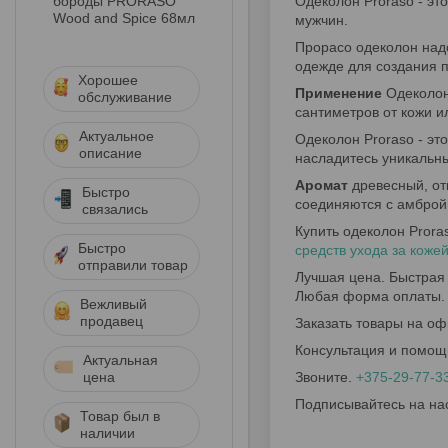
бороды PRORASO
Одеколон Proraso - эт
Wood and Spice 68мл
мужчин.
Прорасо одеколон надо
одежде для создания п
Хорошее
Применение
Одеколона
обслуживание
сантиметров от кожи и
Актуальное
Одеколон Proraso - это
описание
насладитесь уникальн
Аромат
древесный, от
Быстро
соединяются с амброй
связались
Купить одеколон Prora
Быстро
средств ухода за коже
отправили товар
Лучшая цена. Быстрая 
Любая форма оплаты.
Вежливый
продавец
Заказать товары на оф
Консультация и помощ
Актуальная
цена
Звоните.
+375-29-77-3
Подписывайтесь на на
Товар был в
наличии