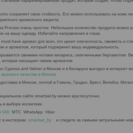
о стильный парфюмированный продукт, который создан, чтобы подч
лго сохраняет свою стойкость. Его можно использовать на коже ли
риятного ароматного акцента.
 Proraso очень простое. Небольшое количество продукта можно р
ли на вашу одежду. Избегайте направления в глаза.
 must-have аромат для всех, кто ценит элегантность, свежесть и ст
ым и ароматом, который подчеркнет вашу индивидуальность.
крывается свежими нотами кипариса, смягченными бергамотом. Вет
, которая насыщает своим ароматом.
so Cypress and Vetiver в Минске и в Беларуси выгодно в интернет 
й высокого качества в Минске
доставка в Минске, почтой в Гомель, Гродно, Брест, Витебск, Могил
ициальном сайте smartset.by можно круглосуточно.
ь в выборе косметики.
3-500
МТС WhatsApp Viber
с в инстаграм
smartset_by
и следите за самыми актуальными нов