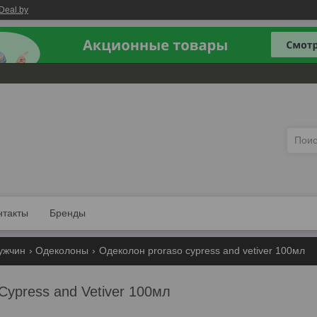
Deal.by
нтакты
Бренды
ужчин
Одеколоны
Одеколон proraso cypress and vetiver 100мл
Cypress and Vetiver 100мл