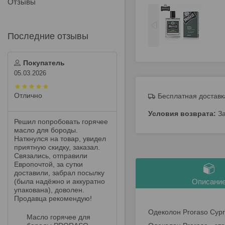
Отзывы
Покупатель
05.03.2026
Отлично
Бесплатная доставк
З
Решил попробовать горячее
масло для бороды.
Наткнулся на товар, увидел
приятную скидку, заказал.
Связались, отправили
Европочтой, за сутки
доставили, забрал посылку
(была надёжно и аккуратно
Описани
упакована), доволен.
Продавца рекомендую!
Одеколон Proraso Cypre
Масло горячее для