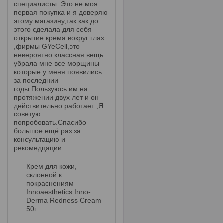
специалисты. Это не моя
первая покупка и я доверяю
этому магазину,так как до
этого сделала для себя
открытие крема вокруг глаз
,фирмы GYeCell,это
невероятно классная вещь
убрала мне все морщины
которые у меня появились
за последнии
годы.Пользуюсь им на
протяжении двух лет и он
действительно работает ,Я
советую
попробовать.Спасибо
большое ещё раз за
консультацию и
рекомедцации.
Крем для кожи,
склонной к
покраснениям
Innoaesthetics Inno-
Derma Redness Cream
50г