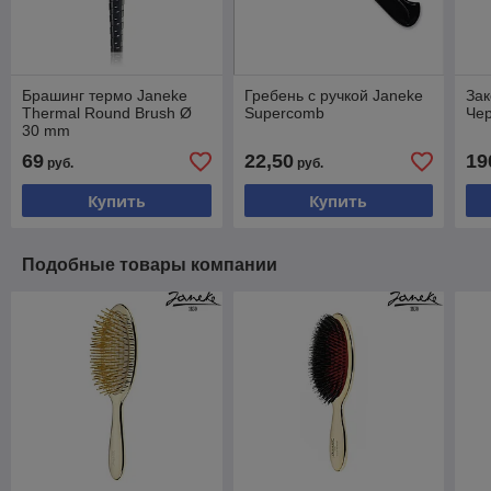
Брашинг термо Janeke
Гребень с ручкой Janeke
Зак
Thermal Round Brush Ø
Supercomb
Че
30 mm
69
22,50
19
руб.
руб.
Купить
Купить
Подобные товары компании