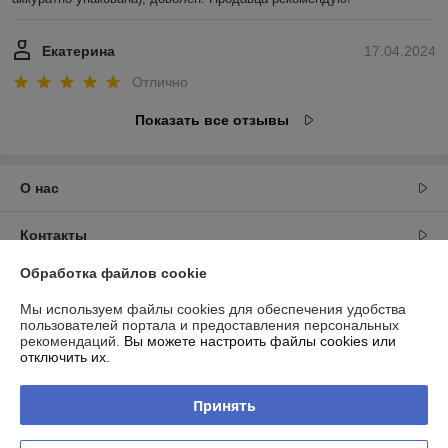
Екатерина
17.04.2024
Отлично
Показать все отзывы
О нас
Контакты
Обработка файлов cookie
Доставка и оплата
Мы используем файлы cookies для обеспечения удобства
пользователей портала и предоставления персональных
График работы
рекомендаций.
Вы можете настроить файлы cookies или
отключить их.
Полная версия сайта
Принять
Политика обработки cookies