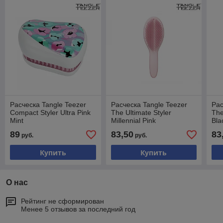
Расческа Tangle Teezer
Расческа Tangle Teezer
Рас
Compact Styler Ultra Pink
The Ultimate Styler
The
Mint
Millennial Pink
Bla
89
83,50
83
руб.
руб.
Купить
Купить
О нас
Рейтинг не сформирован
Менее 5 отзывов за последний год