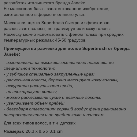
разработок итальянского бренда Janeke.
Ее массажная база - запатентованное изобретение,
изготовленное в форме пчелиного улья.
Массажная щетка Superbrush быстро и эффективно
расчесывает волосы, не травмируя их и кожу головы.
Расческу можно использовать с феном только при средних
температурных режимах 45-50 градусов.
Преимущества расчески для волос Superbrush от бренда
Janeke:
- изготовлена из высококачественного пластика
по
специальной технологии;
- у зубчиков специально закругленные края;
- расчесывая волосы, бережно массирует кожу головы;
- аккуратно распутывает пряди;
- не электризует волосы;
- можно расчесывать сухие и влажные локоны;
- увеличивает объем прядей;
- благодаря отверстиям горячий воздух фена равномерно
распространяется и не вредит коже и волосам.
Д
ля всех типов волос, в т ч детских
Размеры:
20,3 x 8,5 x 3,1 cm