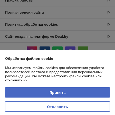
График работы
Полная версия сайта
Политика обработки cookies
Сайт создан на платформе Deal.by
Обработка файлов cookie
Мы используем файлы cookies для обеспечения удобства
Информация для покупателя
пользователей портала и предоставления персональных
рекомендаций.
Вы можете настроить файлы cookies или
Индивидуальный предприниматель:
Индивидуальный
отключить их.
предприниматель Романова Лилия Георгиевна.
Беларусь Минск пр. Машерова 18-45
Принять
Регистрационный номер ЕГР: 192982417
УНП: 192982417
Отклонить
Регистрационный орган: Мингорисполком