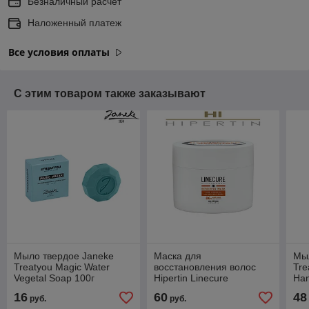
Безналичный расчет
Наложенный платеж
Все условия оплаты
С этим товаром также заказывают
Мыло твердое Janeke
Маска для
Мы
Treatyou Magic Water
восстановления волос
Tre
Vegetal Soap 100г
Hipertin Linecure
Ha
Repairing Mask 250мл
16
60
48
руб.
руб.