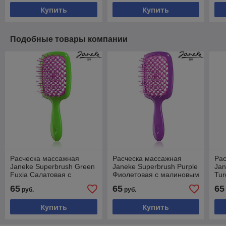
Купить
Купить
Подобные товары компании
Расческа массажная
Расческа массажная
Ра
Janeke Superbrush Green
Janeke Superbrush Purple
Jan
Fuxia Салатовая с
Фиолетовая с малиновым
Tur
фуксией
фу
65
65
65
руб.
руб.
Купить
Купить