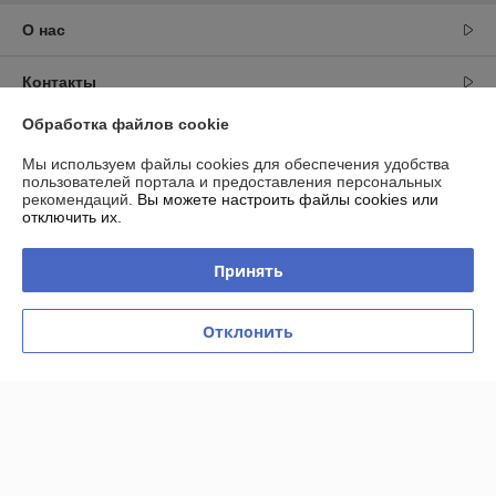
О нас
Контакты
Обработка файлов cookie
Доставка и оплата
Мы используем файлы cookies для обеспечения удобства
пользователей портала и предоставления персональных
График работы
рекомендаций.
Вы можете настроить файлы cookies или
отключить их.
Полная версия сайта
Принять
Политика обработки cookies
Отклонить
Сайт создан на платформе Deal.by
Информация для покупателя