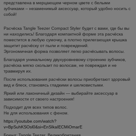
представлена в мерцающем черном цвете с белыми
зубчиками – незаменимый аксессуар, который удобно носить с
собой!
Расчёска Tangle Teezer Compact Styler будет с вами, где бы вы
ни находились! Благодаря компактной форме эта расчёска
поместится в любую сумочку, а плотно прилегающая крышка
защитит расчёску от пыли и повреждений.
Эргономичная форма позволяет легко расчёсывать волосы.
Благодаря уникальному двухуровневому строению зубчиков,
расчёска мягко скользит по волосам, не повреждая и не
травмируя их.
После использования расчёски волосы приобретают здоровый
вид и блеск, становясь гладкими и шелковистыми.
Яркий или лаконичный дизайн — выбирайте аксессуар в
зависимости от своего настроения!
Подходит для всех типов волос.
Не для использования с феном.
https://youtube.com/watch?
v=BpSuhKSOsl0&si=EnSIkaIECMiOmarE
Бренд: Tangle Teezer, Великобритания