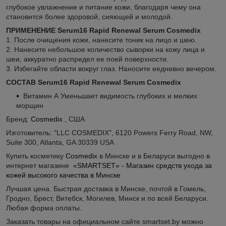
глубокое увлажнение и питание кожи, благодаря чему она
становится более здоровой, сияющей и молодой.
ПРИМЕНЕНИЕ Serum16 Rapid Renewal Serum Cosmedix
1. После очищения кожи, нанесите тоник на лицо и шею.
2. Нанесите небольшое количество сыворки на кожу лица и
шеи, аккуратно распредел ее поей поверхности.
3. Избегайте области вокруг глаз. Наносите еедневно вечером.
СОСТАВ Serum16 Rapid Renewal Serum Cosmedix
Витамин А Уменьшает видимость глубоких и мелких
морщин
Бренд:
Cosmedix
, США
Изготовитель: "LLC COSMEDIX", 6120 Powers Ferry Road, NW,
Suite 300, Atlanta, GA 30339 USA
Купить косметику
Cosmedix
в Минске и в Беларуси выгодно в
интернет магазине
«SMARTSET» - Магазин средств ухода за
кожей высокого качества в Минске
Лучшая цена. Быстрая доставка в Минске, почтой в Гомель,
Гродно, Брест, Витебск, Могилев, Минск и по всей Беларуси.
Любая форма оплаты.
Заказать товары на официальном сайте smartset.by можно