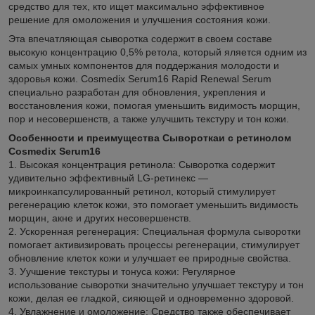
средство для тех, кто ищет максимально эффективное
решение для омоложения и улучшения состояния кожи.
Эта впечатляющая сыворотка содержит в своем составе
высокую концентрацию 0,5% ретола, который яляется одним из
самых умных компонентов для поддержания молодости и
здоровья кожи. Cosmedix Serum16 Rapid Renewal Serum
специально разработан для обновления, укрепления и
восстановления кожи, помогая уменьшить видимость морщин,
пор и несовершенств, а также улучшить текстуру и тон кожи.
Особенности и преимущества Сывороткаи с ретинолом
Cosmedix Serum16
1. Высокая концентрация ретинола: Сыворотка содержит
удивительно эффективный LG-ретинекс —
микроинкапсулированный ретинол, который стимулирует
регенерацию клеток кожи, это помогает уменьшить видимость
морщин, акне и других несовершенств.
2. Ускоренная регенерация: Специальная формула сыворотки
помогает активизировать процессы регенерации, стимулирует
обновление клеток кожи и улучшает ее природные свойства.
3. Уучшение текстуры и тонуса кожи: Регулярное
использование сыворотки значительно улучшает текстуру и тон
кожи, делая ее гладкой, сияющей и одновременно здоровой.
4. Увлажнение и омоложение: Средство также обеспечивает