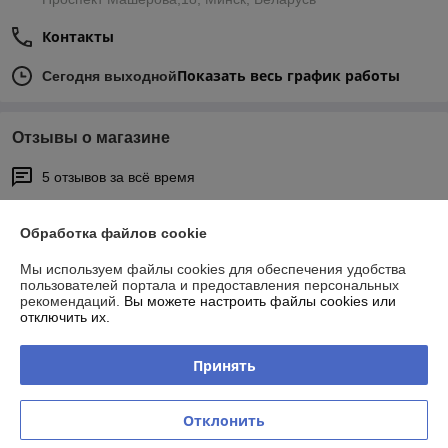
Контакты
Показать весь график работы
Сегодня выходной
Отзывы о магазине
5 отзывов за всё время
Покупатель
05.03.2026
Обработка файлов cookie
Отлично
Мы используем файлы cookies для обеспечения удобства
пользователей портала и предоставления персональных
Решил попробовать горячее масло для бороды. Наткнулся на 
рекомендаций.
Вы можете настроить файлы cookies или
товар, увидел приятную скидку, заказал. Связались, отправили 
отключить их.
Европочтой, за сутки доставили, забрал посылку (была надёжно и 
аккуратно упакована), доволен. Продавца рекомендую!
Принять
Екатерина
17.04.2024
Отклонить
Отлично