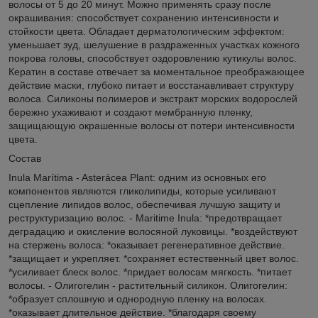
волосы от 5 до 20 минут. Можно применять сразу после
окрашивания: способствует сохранению интенсивности и
стойкости цвета. Обладает дерматологическим эффектом:
уменьшает зуд, шелушение в раздраженных участках кожного
покрова головы, способствует оздоровлению кутикулы волос.
Кератин в составе отвечает за моментальное преображающее
действие маски, глубоко питает и восстанавливает структуру
волоса. Силиконы полимеров и экстракт морских водорослей
бережно ухаживают и создают мембранную пленку,
защищающую окрашенные волосы от потери интенсивности
цвета.
Состав
Inula Marítima - Asterácea Plant: одним из основных его
компонентов являются гликолипиды, которые усиливают
сцепление липидов волос, обеспечивая лучшую защиту и
реструктуризацию волос. - Maritime Inula: *предотвращает
деградацию и окисление волосяной луковицы. *воздействуют
на стержень волоса: *оказывает регенеративное действие.
*защищает и укрепляет. *сохраняет естественный цвет волос.
*усиливает блеск волос. *придает волосам мягкость. *питает
волосы. - Олигогелин - растительный силикон. Олигогелин:
*образует сплошную и однородную пленку на волосах.
*оказывает длительное действие. *благодаря своему