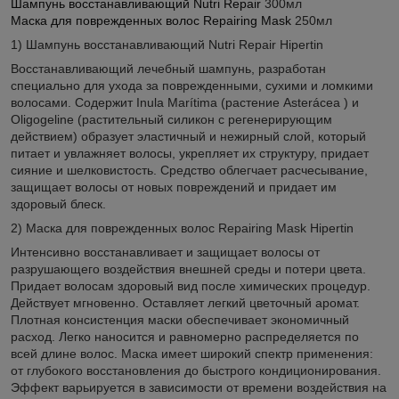
Шампунь восстанавливающий Nutri Repair
300мл
Маска для поврежденных волос Repairing Mask
250мл
1) Шампунь восстанавливающий Nutri Repair Hipertin
Восстанавливающий лечебный шампунь, разработан
специально для ухода за поврежденными, сухими и ломкими
волосами. Содержит Inula Marítima (растение Asterácea ) и
Oligogeline (растительный силикон с регенерирующим
действием) образует эластичный и нежирный слой, который
питает и увлажняет волосы, укрепляет их структуру, придает
сияние и шелковистость. Средство облегчает расчесывание,
защищает волосы от новых повреждений и придает им
здоровый блеск.
2) Маска для поврежденных волос Repairing Mask Hipertin
Интенсивно восстанавливает и защищает волосы от
разрушающего воздействия внешней среды и потери цвета.
Придает волосам здоровый вид после химических процедур.
Действует мгновенно. Оставляет легкий цветочный аромат.
Плотная консистенция маски обеспечивает экономичный
расход. Легко наносится и равномерно распределяется по
всей длине волос. Маска имеет широкий спектр применения:
от глубокого восстановления до быстрого кондиционирования.
Эффект варьируется в зависимости от времени воздействия на