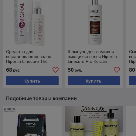
Средство для
Шампунь для ломких и
Сы
восстановления волос
вьющихся волос Hipertin
вос
Hipertin Linecure The
Linecure Pro Keratin
Hip
Original 12 в 1 150мл
Repair Shampoo 300мл
Ser
68
50
80
руб.
руб.
Купить
Купить
Подобные товары компании