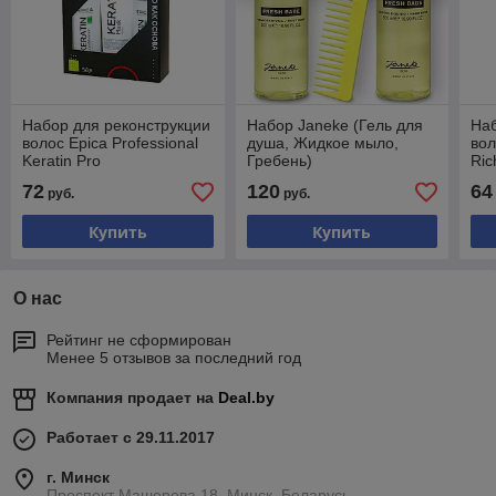
Набор для реконструкции
Набор Janeke (Гель для
На
волос Epica Professional
душа, Жидкое мыло,
вол
Keratin Pro
Гребень)
Ric
72
120
64
руб.
руб.
Купить
Купить
О нас
Рейтинг не сформирован
Менее 5 отзывов за последний год
Компания продает на
Deal.by
Работает с 29.11.2017
г. Минск
Проспект Машерова,18, Минск, Беларусь