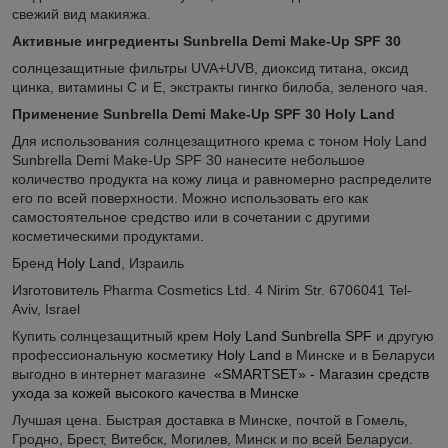
свежий вид макияжа.
Активные ингредиенты Sunbrella Demi Make-Up SPF 30
солнцезащитные фильтры UVA+UVB, диоксид титана, оксид
цинка, витамины С и Е, экстракты гингко билоба, зеленого чая.
Применение Sunbrella Demi Make-Up SPF 30 Holy Land
Для использования солнцезащитного крема с тоном Holy Land
Sunbrella Demi Make-Up SPF 30 нанесите небольшое
количество продукта на кожу лица и равномерно распределите
его по всей поверхности. Можно использовать его как
самостоятельное средство или в сочетании с другими
косметическими продуктами.
Бренд
Holy Land
, Израиль
Изготовитель Pharma Cosmetics Ltd. 4 Nirim Str. 6706041 Tel-
Aviv, Israel
Купить солнцезащитный крем
Holy Land Sunbrella SPF
и другую
профессиональную косметику
Holy Land
в Минске и в Беларуси
выгодно в интернет магазине
«SMARTSET» - Магазин средств
ухода за кожей высокого качества в Минске
Лучшая цена. Быстрая доставка в Минске, почтой в Гомель,
Гродно, Брест, Витебск, Могилев, Минск и по всей Беларуси.