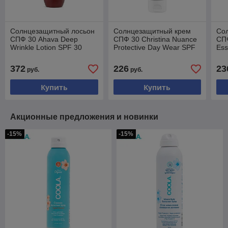
Солнцезащитный лосьон
Солнцезащитный крем
Со
СПФ 30 Ahava Deep
СПФ 30 Christina Nuance
СПФ
Wrinkle Lotion SPF 30
Protective Day Wear SPF
Ess
50мл
30 75мл
Rec
50
372
226
23
руб.
руб.
Купить
Купить
Акционные предложения и новинки
-15%
-15%