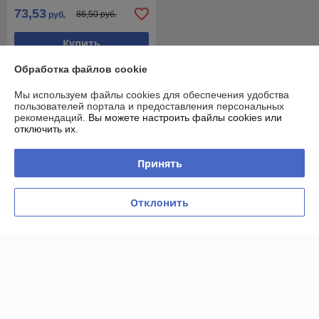
73,53
86,50 руб.
руб.
Купить
Обработка файлов cookie
О нас
Мы используем файлы cookies для обеспечения удобства
пользователей портала и предоставления персональных
Рейтинг не сформирован
рекомендаций.
Вы можете настроить файлы cookies или
Менее 5 отзывов за последний год
отключить их.
Компания продает на
Deal.by
Принять
Работает с 29.11.2017
г. Минск
Отклонить
Проспект Машерова,18, Минск, Беларусь
Контакты
Сегодня работает с 10:00 до 22:00
Показать весь график работы