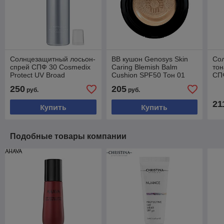
Солнцезащитный лосьон-
BB кушон Genosys Skin
Со
спрей СПФ 30 Cosmedix
Caring Blemish Balm
то
Protect UV Broad
Cushion SPF50 Тон 01
СПФ
Spectrum SPF30
Ivory
Pro
250
205
руб.
руб.
Moisturizing Spray 120мл
Jan
21
Купить
Купить
Подобные товары компании