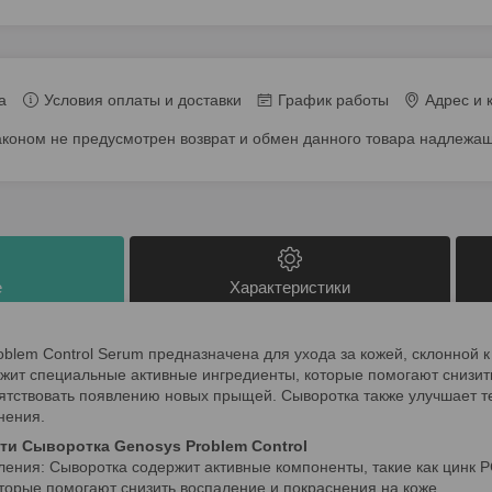
а
Условия оплаты и доставки
График работы
Адрес и 
аконом не предусмотрен возврат и обмен данного товара надлежащ
е
Характеристики
blem Control Serum предназначена для ухода за кожей, склонной к
жит специальные активные ингредиенты, которые помогают снизит
ятствовать появлению новых прыщей. Сыворотка также улучшает те
нения.
и Сыворотка Genosys Problem Control
ния: Сыворотка содержит активные компоненты, такие как цинк PC
оторые помогают снизить воспаление и покраснения на коже.