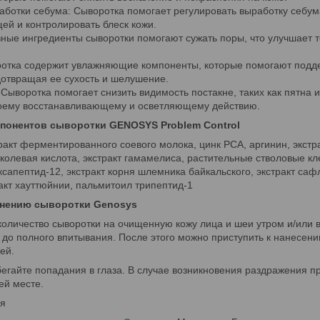
ботки себума: Сыворотка помогает регулировать выработку себума
ей и контролировать блеск кожи.
ные ингредиенты сыворотки помогают сужать поры, что улучшает т
отка содержит увлажняющие компоненты, которые помогают подд
дотвращая ее сухость и шелушение.
 Сыворотка помогает снизить видимость постакне, таких как пятна 
оему восстанавливающему и осветляющему действию.
мпонентов сыворотки GENOSYS Problem Control
ракт ферментированного соевого молока, цинк PCA, аргинин, экстр
иколевая кислота, экстракт гамамелиса, растительные стволовые кле
сапептид-12, экстракт корня шлемника байкальского, экстракт сафл
ракт хауттюйнии, пальмитоил трипептид-1
енению сыворотки Genosys
оличество сыворотки на очищенную кожу лица и шеи утром и/или 
 до полного впитывания. После этого можно приступить к нанесен
ей.
егайте попадания в глаза. В случае возникновения раздражения п
ей месте.
ея