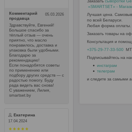
Заказать
сыворотки Ge
«SMARTSET» - Магазин
Комментарий
05.03.2026
Лучшая цена. Самовыво
продавца
по всей Беларуси.
Здравствуйте, Евгений!
Любая форма оплаты.
Большое спасибо за
Заказать товары на оф
тёплый отзыв — очень
приятно, что масло
Консультация и помощ
понравилось, доставка и
+375-29-77-33-500
МТС
упаковка были удобными.
Благодарю за
Подписывайтесь на на
рекомендацию!
Если понадобятся советы
инстаграм
по применению или
телеграм
подбору других средств — с
и следите за самыми 
радостью помогу. Буду
рада видеть вас снова!
С уважением, Лилия,
smartset.by
Екатерина
17.04.2024