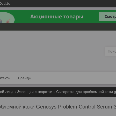
Deal.by
нтакты
Бренды
жей лица
Эссенции сыворотки
Сыворотка для проблемной кожи ge
блемной кожи Genosys Problem Control Serum 