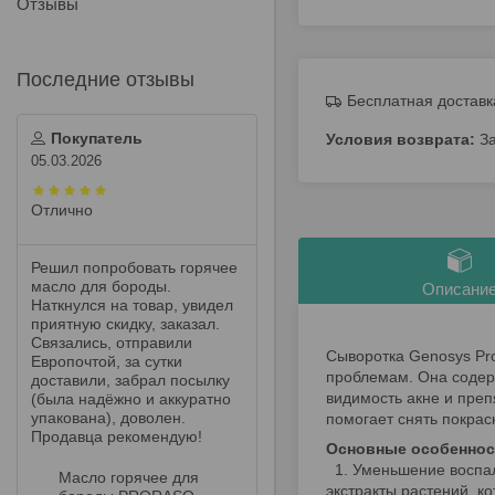
Отзывы
Бесплатная доставк
Покупатель
З
05.03.2026
Отлично
Решил попробовать горячее
масло для бороды.
Описани
Наткнулся на товар, увидел
приятную скидку, заказал.
Связались, отправили
Сыворотка Genosys Pro
Европочтой, за сутки
проблемам. Она содер
доставили, забрал посылку
видимость акне и преп
(была надёжно и аккуратно
упакована), доволен.
помогает снять покрас
Продавца рекомендую!
Основные особенност
1. Уменьшение воспале
Масло горячее для
экстракты растений, к