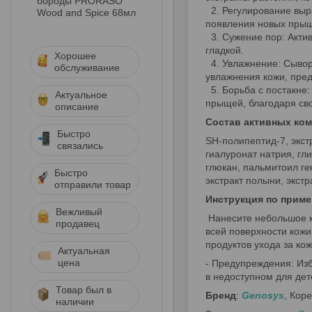
бороды PRORASO
2. Регулирование выра
Wood and Spice 68мл
появления новых прыщ
3. Сужение пор: Актив
гладкой.
Хорошее
4. Увлажнение: Сывор
обслуживание
увлажнения кожи, пре
5. Борьба с постакне:
Актуальное
прыщей, благодаря св
описание
Состав активных ко
Быстро
SH-полипептид-7, экст
связались
гиалуронат натрия, гл
глюкан, пальмитоил гек
Быстро
экстракт полыни, экст
отправили товар
Инструкция по прим
Вежливый
Нанесите небольшое к
продавец
всей поверхности кожи
продуктов ухода за кож
Актуальная
цена
- Предупреждения: Изб
в недоступном для дет
Товар был в
Бренд
:
Genosys
, Кор
наличии