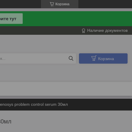
Корзина
Наличие документов
Корзина
nosys problem control serum 30мл
30мл