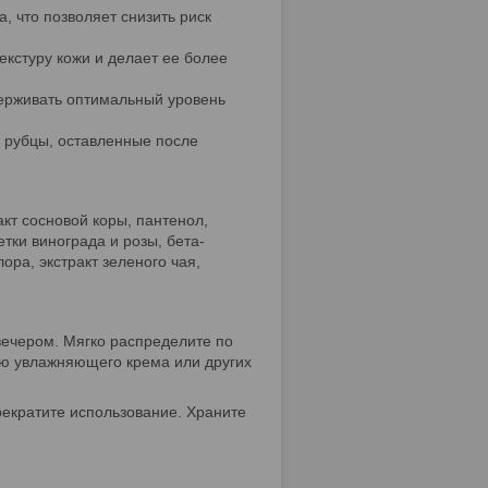
, что позволяет снизить риск
екстуру кожи и делает ее более
ерживать оптимальный уровень
и рубцы, оставленные после
акт сосновой коры, пантенол,
тки винограда и розы, бета-
ора, экстракт зеленого чая,
вечером. Мягко распределите по
ию увлажняющего крема или других
рекратите использование. Храните