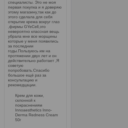
специалисты. Это не моя
первая покупка и я доверяю
этому магазину,так как до
этого сделала для себя
открытие крема вокруг глаз
,фирмы GYeCell,это
невероятно классная вещь
убрала мне все морщины
которые у меня появились
за последнии
годы.Пользуюсь им на
протяжении двух лет и он
действительно работает ,Я
советую
попробовать.Спасибо
большое ещё раз за
консультацию и
рекомедцации.
Крем для кожи,
склонной к
покраснениям
Innoaesthetics Inno-
Derma Redness Cream
50г