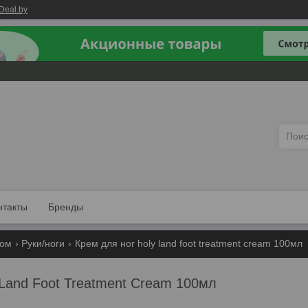
Deal.by
нтакты
Бренды
лом
Руки/ноги
Крем для ног holy land foot treatment cream 100мл
 Land Foot Treatment Cream 100мл