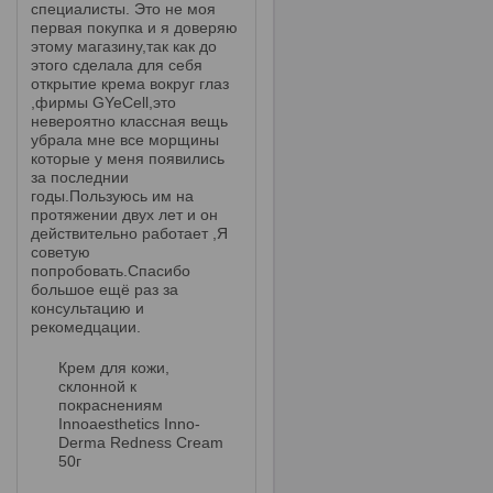
специалисты. Это не моя
первая покупка и я доверяю
этому магазину,так как до
этого сделала для себя
открытие крема вокруг глаз
,фирмы GYeCell,это
невероятно классная вещь
убрала мне все морщины
которые у меня появились
за последнии
годы.Пользуюсь им на
протяжении двух лет и он
действительно работает ,Я
советую
попробовать.Спасибо
большое ещё раз за
консультацию и
рекомедцации.
Крем для кожи,
склонной к
покраснениям
Innoaesthetics Inno-
Derma Redness Cream
50г