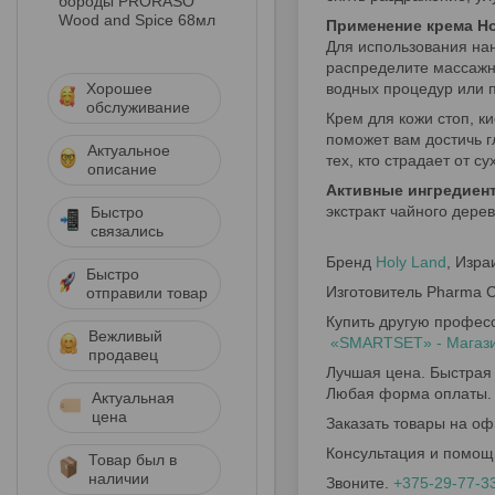
бороды PRORASO
Wood and Spice 68мл
Применение крема Ho
Для использования нан
распределите массажн
Хорошее
водных процедур или 
обслуживание
Крем для кожи стоп, ки
поможет вам достичь г
Актуальное
тех, кто страдает от с
описание
Активные ингредиенты
экстракт чайного дерев
Быстро
связались
Бренд
Holy Land
, Изра
Быстро
Изготовитель Pharma Cos
отправили товар
Купить другую профес
Вежливый
«SMARTSET» - Магазин
продавец
Лучшая цена. Быстрая 
Любая форма оплаты.
Актуальная
цена
Заказать товары на оф
Консультация и помощ
Товар был в
наличии
Звоните.
+375-29-77-3