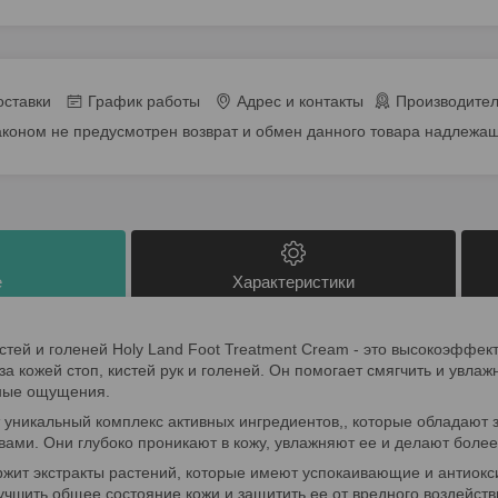
оставки
График работы
Адрес и контакты
Производител
аконом не предусмотрен возврат и обмен данного товара надлежащ
е
Характеристики
истей и голеней Holy Land Foot Treatment Cream - это высокоэффек
а кожей стоп, кистей рук и голеней. Он помогает смягчить и увлажн
ные ощущения.
т уникальный комплекс активных ингредиентов,, которые обладают
ми. Они глубоко проникают в кожу, увлажняют ее и делают более 
ржит экстракты растений, которые имеют успокаивающие и антиок
учшить общее состояние кожи и защитить ее от вредного воздейст