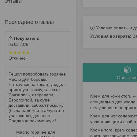
Отзывы
Условия оплаты и д
З
Покупатель
05.03.2026
Отлично
Решил попробовать горячее
Описани
масло для бороды.
Наткнулся на товар, увидел
приятную скидку, заказал.
Связались, отправили
Крем для кожи стоп, к
Европочтой, за сутки
специально для ухода з
доставили, забрал посылку
шелушение и неприят
(была надёжно и аккуратно
упакована), доволен.
Крем для ног содержи
Продавца рекомендую!
увлажняющими свойства
Кроме того, крем соде
Масло горячее для
снять раздражение, ул