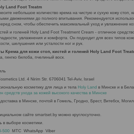
ly Land Foot Treatm
есите небольшое количество крема на чистую и сухую кожу стоп, ки
ыми движениями до полного впитывания. Рекомендуется использо
перед сном, чтобы обеспечить максимальный уход и увлажнение ко
стей и голеней Holy Land Foot Treatment Cream - отличное средств
ладкости, увлажнения и комфорта. Он подходит для всех типов ко
ухости, шелушения или усталости ног и рук.
 Крема для кожи стоп, кистей и голеней Holy Land Foot Trea
а, гингко билоба, пчелиный воск.
иль
metics Ltd. 4 Nirim Str. 6706041 Tel-Aviv, Israel
сиональную косметику для лица и тела
Holy Land
в Минске и в Бела
 средств ухода за кожей высокого качества в Минске
доставка в Минске, почтой в Гомель, Гродно, Брест, Витебск, Могил
ициальном сайте smartset.by можно круглосуточно.
ь в выборе косметики.
3-500
МТС WhatsApp Viber